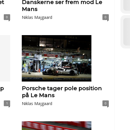
et
Danskerne ser frem mod Le
Mans
Niklas Majgaard
0
0
ap
Porsche tager pole position
på Le Mans
Niklas Majgaard
1
0