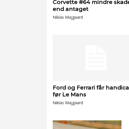
Corvette #64 mindre skad
end antaget
Niklas Majgaard
Ford og Ferrari får handic
før Le Mans
Niklas Majgaard