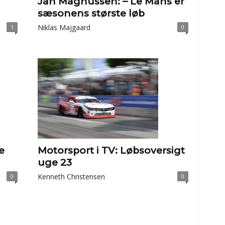
Jan Magnussen: – Le Mans er
sæsonens største løb
Niklas Majgaard
1
0
e
Motorsport i TV: Løbsoversigt
uge 23
Kenneth Christensen
0
0