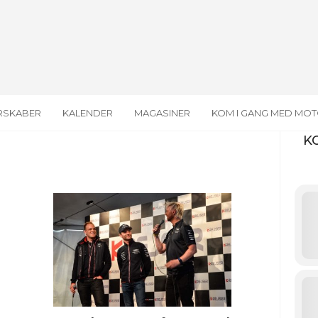
RSKABER
KALENDER
MAGASINER
KOM I GANG MED MO
K