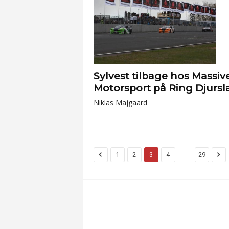
Sylvest tilbage hos Massiv
Motorsport på Ring Djursl
Niklas Majgaard
...
1
2
3
4
29