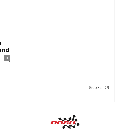
e
and
0
Side 3 af 29