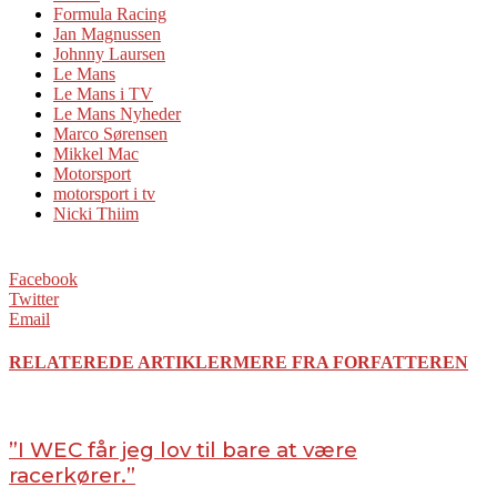
Formula Racing
Jan Magnussen
Johnny Laursen
Le Mans
Le Mans i TV
Le Mans Nyheder
Marco Sørensen
Mikkel Mac
Motorsport
motorsport i tv
Nicki Thiim
Facebook
Twitter
Email
RELATEREDE ARTIKLER
MERE FRA FORFATTEREN
”I WEC får jeg lov til bare at være
racerkører.”