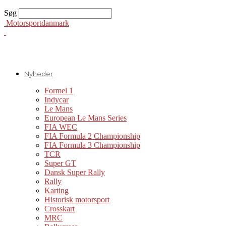
Søg
Motorsportdanmark
Nyheder
Formel 1
Indycar
Le Mans
European Le Mans Series
FIA WEC
FIA Formula 2 Championship
FIA Formula 3 Championship
TCR
Super GT
Dansk Super Rally
Rally
Karting
Historisk motorsport
Crosskart
MRC