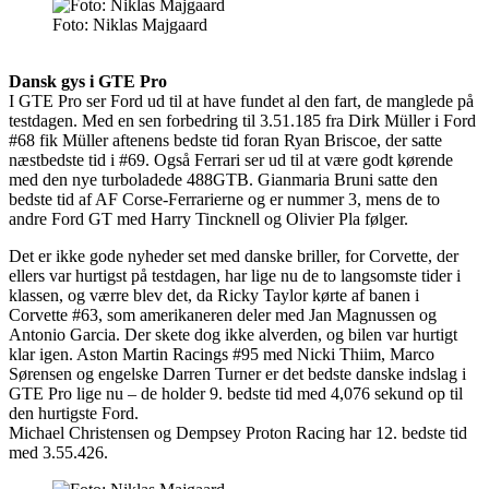
Foto: Niklas Majgaard
Dansk gys i GTE Pro
I GTE Pro ser Ford ud til at have fundet al den fart, de manglede på
testdagen. Med en sen forbedring til 3.51.185 fra Dirk Müller i Ford
#68 fik Müller aftenens bedste tid foran Ryan Briscoe, der satte
næstbedste tid i #69. Også Ferrari ser ud til at være godt kørende
med den nye turboladede 488GTB. Gianmaria Bruni satte den
bedste tid af AF Corse-Ferrarierne og er nummer 3, mens de to
andre Ford GT med Harry Tincknell og Olivier Pla følger.
Det er ikke gode nyheder set med danske briller, for Corvette, der
ellers var hurtigst på testdagen, har lige nu de to langsomste tider i
klassen, og værre blev det, da Ricky Taylor kørte af banen i
Corvette #63, som amerikaneren deler med Jan Magnussen og
Antonio Garcia. Der skete dog ikke alverden, og bilen var hurtigt
klar igen. Aston Martin Racings #95 med Nicki Thiim, Marco
Sørensen og engelske Darren Turner er det bedste danske indslag i
GTE Pro lige nu – de holder 9. bedste tid med 4,076 sekund op til
den hurtigste Ford.
Michael Christensen og Dempsey Proton Racing har 12. bedste tid
med 3.55.426.