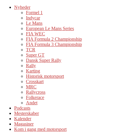
Nyheder
Formel 1
Indycar
Le Mans
European Le Mans Series
FIA WEC
FIA Formula 2 Championship
FIA Formula 3 Championship
TCR
Super GT
Dansk Super Rally
Rally
Karting
Historisk motorsport
Crosskart
MRC
Rallycross
Folkerace
Andet
Podcasts
Mesterskaber
Kalender
Magasiner
Kom i gang med motorsport