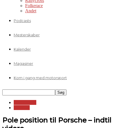
Rallycross
Folkerace
Andet
Podcasts
Mesterskaber
Kalender
Magasiner
Kom i gang med motorsport
Sportsvogne
Le Mans
Pole position til Porsche – indtil