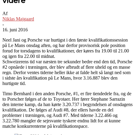
videre
Af
Niklas Majgaard
-
16. juni 2016
Neel Jani og Porsche var hurtigst i den første kvalifikationssession
på Le Mans onsdag aften, og har derfor provisorisk pole position
forud for torsdagens to kvalifikationer, der køres fra 19.00 til 21.00
og igen fra 22.00 til midnat.
Schweizerens tid var næsten tre sekunder bedre end den tid, Porsche
#2 opnåede i træningen, der blev afbrudt af flere uheld og en masse
regn. Derfor ventes tiderne heller ikke at falde helt så langt ned som
i sidste års kvalifikation på Le Mans, hvor 3.16.887 blev den
hurtigste tid.
Timo Bernhard i den anden Porsche, #1, er fire tiendedele fra, og de
to Porscher følges af de to Toyotaer. Her fører Stephane Sarrazin
den interne kamp, da han kørte 3.20.737 i begyndelsen af onsdagens
kvalifikation. De følges af Audi #8, der ellers havde en del
problemer i træningen, og Audi #7. Med tiderne 3.22.466 og
3.22.780 mangler de sejrsvante tyskere endnu lidt for at kunne
matche konkurrenterne på kvalifikationspace.