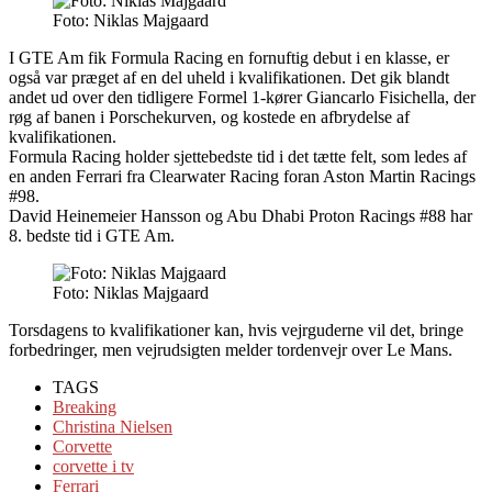
Foto: Niklas Majgaard
I GTE Am fik Formula Racing en fornuftig debut i en klasse, er
også var præget af en del uheld i kvalifikationen. Det gik blandt
andet ud over den tidligere Formel 1-kører Giancarlo Fisichella, der
røg af banen i Porschekurven, og kostede en afbrydelse af
kvalifikationen.
Formula Racing holder sjettebedste tid i det tætte felt, som ledes af
en anden Ferrari fra Clearwater Racing foran Aston Martin Racings
#98.
David Heinemeier Hansson og Abu Dhabi Proton Racings #88 har
8. bedste tid i GTE Am.
Foto: Niklas Majgaard
Torsdagens to kvalifikationer kan, hvis vejrguderne vil det, bringe
forbedringer, men vejrudsigten melder tordenvejr over Le Mans.
TAGS
Breaking
Christina Nielsen
Corvette
corvette i tv
Ferrari