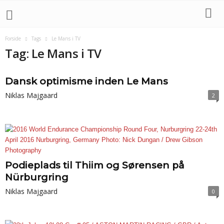
Forside
Tags
Le Mans i TV
Tag: Le Mans i TV
Dansk optimisme inden Le Mans
Niklas Majgaard
2
Podieplads til Thiim og Sørensen på
Nürburgring
Niklas Majgaard
0