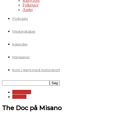
Rallycross
Folkerace
Andet
Podcasts
Mesterskaber
Kalender
Magasiner
Kom i gang med motorsport
Roadracing
MotoGP
The Doc på Misano