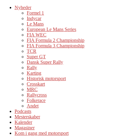
Nyheder
Formel 1
Indycar
Le Mans
European Le Mans Series
FIA WEC
FIA Formula 2 Championship
FIA Formula 3 Championship
TCR
Super GT
Dansk Super Rally
Rally
Karting
Historisk motorsport
Crosskart
MRC
Rallycross
Folkerace
Andet
Podcasts
Mesterskaber
Kalender
Magasiner
Kom i gang med motorsport