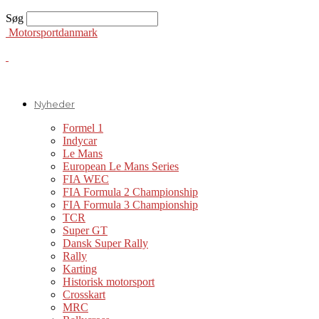
Søg
Motorsportdanmark
Nyheder
Formel 1
Indycar
Le Mans
European Le Mans Series
FIA WEC
FIA Formula 2 Championship
FIA Formula 3 Championship
TCR
Super GT
Dansk Super Rally
Rally
Karting
Historisk motorsport
Crosskart
MRC