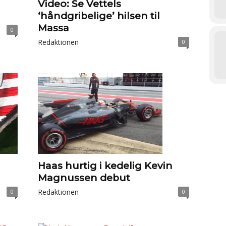
Video: Se Vettels
‘håndgribelige’ hilsen til
Massa
0
Redaktionen
0
Haas hurtig i kedelig Kevin
Magnussen debut
Redaktionen
0
0