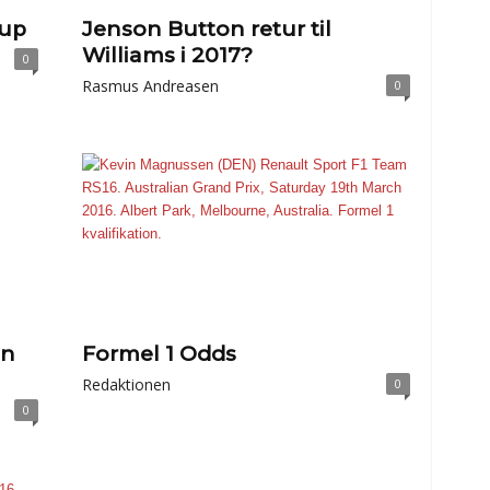
-up
Jenson Button retur til
Williams i 2017?
0
Rasmus Andreasen
0
en
Formel 1 Odds
Redaktionen
0
0