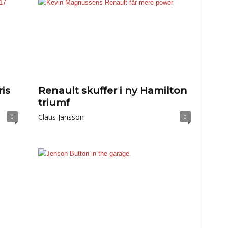
is
Renault skuffer i ny Hamilton
triumf
Claus Jansson
0
0