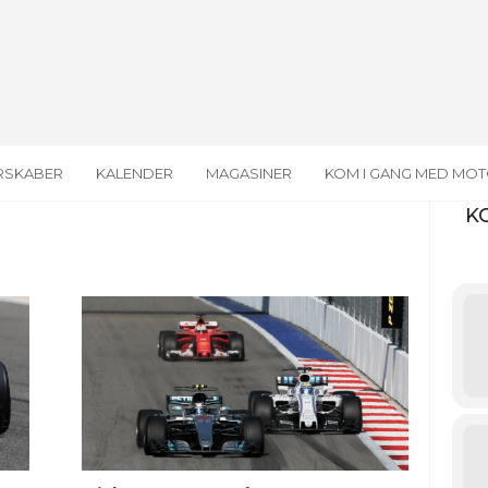
RSKABER
KALENDER
MAGASINER
KOM I GANG MED MO
K