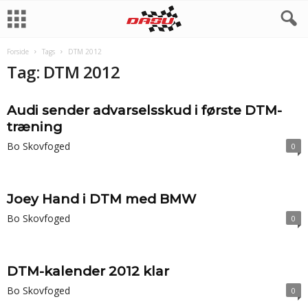
Forside
Tags
DTM 2012
Tag: DTM 2012
Audi sender advarselsskud i første DTM-
træning
Bo Skovfoged
0
Joey Hand i DTM med BMW
Bo Skovfoged
0
DTM-kalender 2012 klar
Bo Skovfoged
0