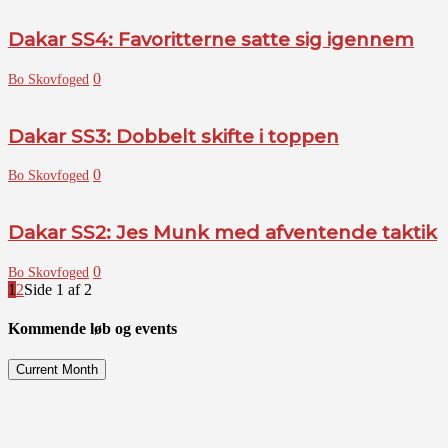
Dakar SS4: Favoritterne satte sig igennem
0
Bo Skovfoged
Dakar SS3: Dobbelt skifte i toppen
0
Bo Skovfoged
Dakar SS2: Jes Munk med afventende taktik
0
Bo Skovfoged
1
2
Side 1 af 2
Kommende løb og events
Current Month