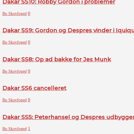
Dakar SS10: Robby Gordon i problemer
0
Bo Skovfoged
Dakar SS9: Gordon og Despres vinder i Iquiq
0
Bo Skovfoged
Dakar SS8: Op ad bakke for Jes Munk
0
Bo Skovfoged
Dakar SS6 cancelleret
0
Bo Skovfoged
Dakar SS5: Peterhansel og Despres udbygge
1
Bo Skovfoged