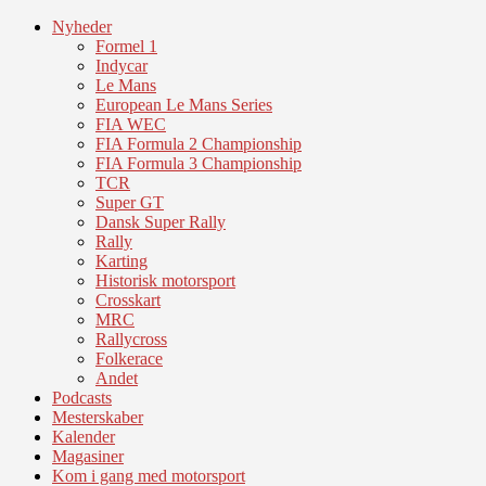
Nyheder
Formel 1
Indycar
Le Mans
European Le Mans Series
FIA WEC
FIA Formula 2 Championship
FIA Formula 3 Championship
TCR
Super GT
Dansk Super Rally
Rally
Karting
Historisk motorsport
Crosskart
MRC
Rallycross
Folkerace
Andet
Podcasts
Mesterskaber
Kalender
Magasiner
Kom i gang med motorsport