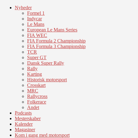
Nyheder
Formel 1
Indycar
Le Mans
European Le Mans Series
FIA WEC
FIA Formula 2 Championship
FIA Formula 3 Championship
TCR
Super GT
Dansk Super Rally
Rally
Karting
Historisk motorsport
Crosskart
MRC
Rallycross
Folkerace
Andet
Podcasts
Mesterskaber
Kalender
Magasiner
Kom i gang med motorsport