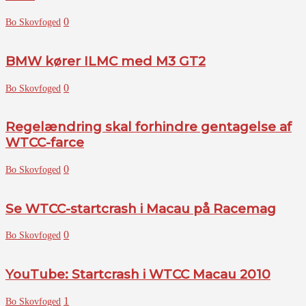
0
Bo Skovfoged
BMW kører ILMC med M3 GT2
0
Bo Skovfoged
Regelændring skal forhindre gentagelse af
WTCC-farce
0
Bo Skovfoged
Se WTCC-startcrash i Macau på Racemag
0
Bo Skovfoged
YouTube: Startcrash i WTCC Macau 2010
1
Bo Skovfoged