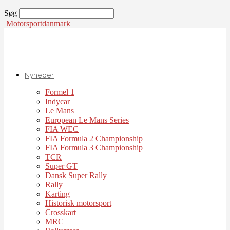
Søg
Motorsportdanmark
Nyheder
Formel 1
Indycar
Le Mans
European Le Mans Series
FIA WEC
FIA Formula 2 Championship
FIA Formula 3 Championship
TCR
Super GT
Dansk Super Rally
Rally
Karting
Historisk motorsport
Crosskart
MRC