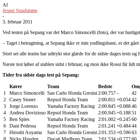
Af
Jesper Sundstrøm
-
3. februar 2011
Ved testen på Sepang var det Marco Simoncelli (foto), der var hurti
– Taget i betragtning, at Sepang ikke er min yndlingsbane, er det gået 
Stort set alle teams har udtrykt stor glæde for de sidste dages tests 
Næste test løber af stablen sidst i februar, og mon ikke Rossi får lidt 
Tider fra sidste dags test på Sepang:
Kører
Team
Bedste
Om
1
Marco Simoncelli
San Carlo Honda Gresini
2:00.757
–
42
2
Casey Stoner
Repsol Honda Team
2:00.811
+0.054
42
3
Jorge Lorenzo
Yamaha Factory Racing
2:00.845
+0.088
46
4
Andrea Dovizioso
Repsol Honda Team
2:00.945
+0.188
51
5
Ben Spies
Yamaha Factory Racing
2:01.002
+0.245
60
6
Dani Pedrosa
Repsol Honda Team
2:01.241
+0.484
44
7
Hiroshi Aoyama
San Carlo Honda Gresini
2:01.353
+0.596
63
8
Nicky Hayden
Ducati Marlboro Team
2:01.534
+0.777
60