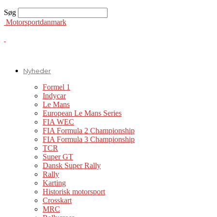
Søg
Motorsportdanmark
Nyheder
Formel 1
Indycar
Le Mans
European Le Mans Series
FIA WEC
FIA Formula 2 Championship
FIA Formula 3 Championship
TCR
Super GT
Dansk Super Rally
Rally
Karting
Historisk motorsport
Crosskart
MRC