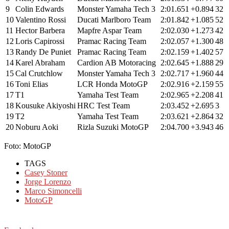
9
Colin Edwards
Monster Yamaha Tech 3
2:01.651
+0.894
32
10
Valentino Rossi
Ducati Marlboro Team
2:01.842
+1.085
52
11
Hector Barbera
Mapfre Aspar Team
2:02.030
+1.273
42
12
Loris Capirossi
Pramac Racing Team
2:02.057
+1.300
48
13
Randy De Puniet
Pramac Racing Team
2:02.159
+1.402
57
14
Karel Abraham
Cardion AB Motoracing
2:02.645
+1.888
29
15
Cal Crutchlow
Monster Yamaha Tech 3
2:02.717
+1.960
44
16
Toni Elias
LCR Honda MotoGP
2:02.916
+2.159
55
17
T1
Yamaha Test Team
2:02.965
+2.208
41
18
Kousuke Akiyoshi
HRC Test Team
2:03.452
+2.695
3
19
T2
Yamaha Test Team
2:03.621
+2.864
32
20
Noburu Aoki
Rizla Suzuki MotoGP
2:04.700
+3.943
46
Foto: MotoGP
TAGS
Casey Stoner
Jorge Lorenzo
Marco Simoncelli
MotoGP