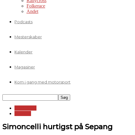
Rallycross
Folkerace
Andet
Podcasts
Mesterskaber
Kalender
Magasiner
Kom i gang med motorsport
Roadracing
MotoGP
Simoncelli hurtigst på Sepang