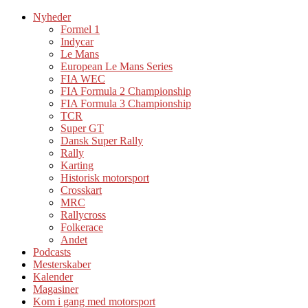
Nyheder
Formel 1
Indycar
Le Mans
European Le Mans Series
FIA WEC
FIA Formula 2 Championship
FIA Formula 3 Championship
TCR
Super GT
Dansk Super Rally
Rally
Karting
Historisk motorsport
Crosskart
MRC
Rallycross
Folkerace
Andet
Podcasts
Mesterskaber
Kalender
Magasiner
Kom i gang med motorsport