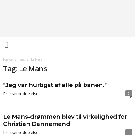
M
o
t
o
r
s
p
o
r
Forside
Tags
Le Mans
t
Tag: Le Mans
d
a
n
”Jeg var hurtigst af alle på banen.”
m
Pressemeddelelse
0
a
r
k
Le Mans-drømmen blev til virkelighed for
Christian Dannemand
Pressemeddelelse
0