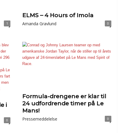
ELMS – 4 Hours of Imola
Amanda Gravlund
1
0
Formula-drengene er klar til
24 udfordrende timer på Le
e i
Mans!
Pressemeddelelse
0
0