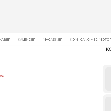
KABER
KALENDER
MAGASINER
KOM I GANG MED MOTO
K