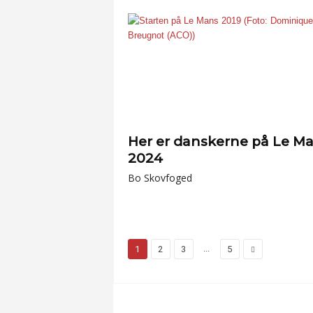
Her er danskerne på Le M
2024
Bo Skovfoged
...
1
2
3
5