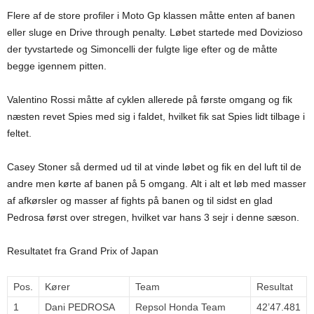
Flere af de store profiler i Moto Gp klassen måtte enten af banen
eller sluge en Drive through penalty. Løbet startede med Dovizioso
der tyvstartede og Simoncelli der fulgte lige efter og de måtte
begge igennem pitten.
Valentino Rossi måtte af cyklen allerede på første omgang og fik
næsten revet Spies med sig i faldet, hvilket fik sat Spies lidt tilbage i
feltet.
Casey Stoner så dermed ud til at vinde løbet og fik en del luft til de
andre men kørte af banen på 5 omgang. Alt i alt et løb med masser
af afkørsler og masser af fights på banen og til sidst en glad
Pedrosa først over stregen, hvilket var hans 3 sejr i denne sæson.
Resultatet fra Grand Prix of Japan
Pos.
Kører
Team
Resultat
1
Dani PEDROSA
Repsol Honda Team
42’47.481