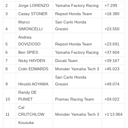
2
Jorge LORENZO
Yamaha Factory Racing
+7.299
3
Casey STONER
Repsol Honda Team
+18.380
Marco
San Carlo Honda
4
SIMONCELLI
Gresini
+23.550
Andrea
5
DOVIZIOSO
Repsol Honda Team
+23.691
6
Ben SPIES
Yamaha Factory Racing
+37.604
7
Nicky HAYDEN
Ducati Team
+39.167
8
Colin EDWARDS
Monster Yamaha Tech 3
+45.023
San Carlo Honda
9
Hiroshi AOYAMA
Gresini
+49.074
Randy DE
10
PUNIET
Pramac Racing Team
+59.022
Cal
11
CRUTCHLOW
Monster Yamaha Tech 3
+1’13.964
Kousuke