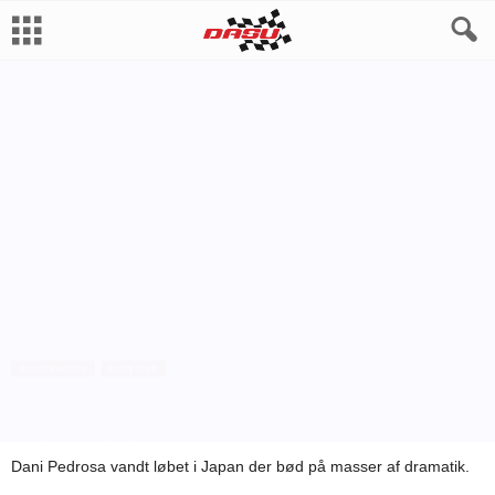
ROADRACING
MOTOGP
Pedrosa tog sin tredje sejr i 2011
Af
Jesper Sundstrøm
-
4. oktober 2011
Dani Pedrosa vandt løbet i Japan der bød på masser af dramatik.