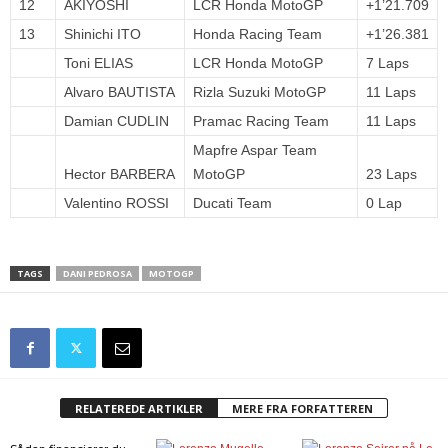
12
AKIYOSHI
LCR Honda MotoGP
+1’21.709
13
Shinichi ITO
Honda Racing Team
+1’26.381
Toni ELIAS
LCR Honda MotoGP
7 Laps
Alvaro BAUTISTA
Rizla Suzuki MotoGP
11 Laps
Damian CUDLIN
Pramac Racing Team
11 Laps
Mapfre Aspar Team
Hector BARBERA
MotoGP
23 Laps
Valentino ROSSI
Ducati Team
0 Lap
TAGS
DANI PEDROSA
MOTOGP
RELATEREDE ARTIKLER
MERE FRA FORFATTEREN