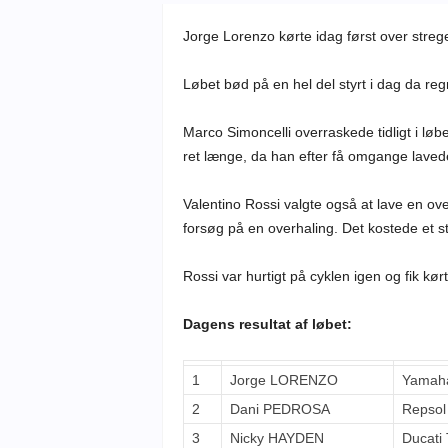
Jorge Lorenzo kørte idag først over strege
Løbet bød på en hel del styrt i dag da regnen
Marco Simoncelli overraskede tidligt i løbe
ret længe, da han efter få omgange lavede 
Valentino Rossi valgte også at lave en ove
forsøg på en overhaling. Det kostede et st
Rossi var hurtigt på cyklen igen og fik kør
Dagens resultat af løbet:
1
Jorge LORENZO
Yamaha
2
Dani PEDROSA
Repsol
3
Nicky HAYDEN
Ducati