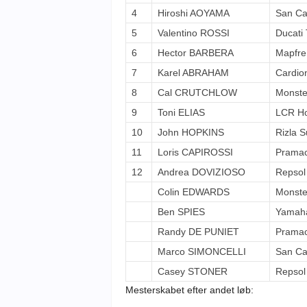
4
Hiroshi AOYAMA
San Ca
5
Valentino ROSSI
Ducati
6
Hector BARBERA
Mapfre
7
Karel ABRAHAM
Cardio
8
Cal CRUTCHLOW
Monste
9
Toni ELIAS
LCR H
10
John HOPKINS
Rizla 
11
Loris CAPIROSSI
Pramac
12
Andrea DOVIZIOSO
Repsol
Colin EDWARDS
Monste
Ben SPIES
Yamaha
Randy DE PUNIET
Pramac
Marco SIMONCELLI
San Ca
Casey STONER
Repsol
Mesterskabet efter andet løb: