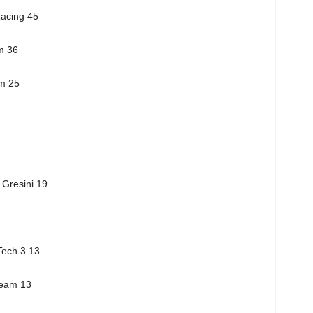
acing 45
m 36
m 25
Gresini 19
Tech 3 13
Team 13