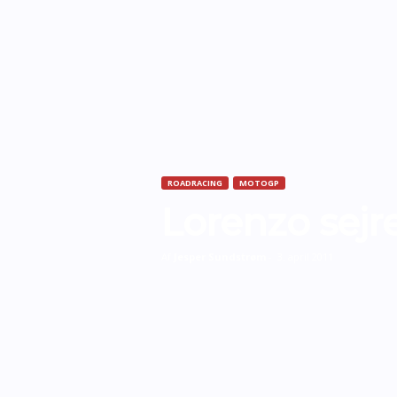
ROADRACING
MOTOGP
Lorenzo sejre
Af
Jesper Sundstrøm
-
3. april 2011