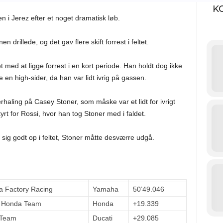
K
n i Jerez efter et noget dramatisk løb.
 drillede, og det gav flere skift forrest i feltet.
t med at ligge forrest i en kort periode. Han holdt dog ikke
en high-sider, da han var lidt ivrig på gassen.
rhaling på Casey Stoner, som måske var et lidt for ivrigt
yrt for Rossi, hvor han tog Stoner med i faldet.
t sig godt op i feltet, Stoner måtte desværre udgå.
 Factory Racing
Yamaha
50’49.046
 Honda Team
Honda
+19.339
 Team
Ducati
+29.085