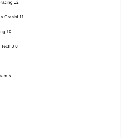
racing 12
a Gresini 11
ing 10
 Tech 3 8
7
Team 5