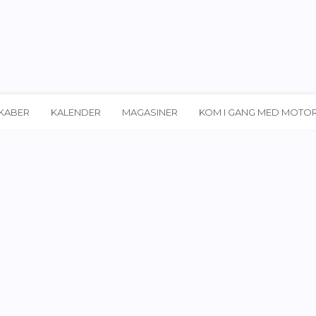
KABER
KALENDER
MAGASINER
KOM I GANG MED MOTO