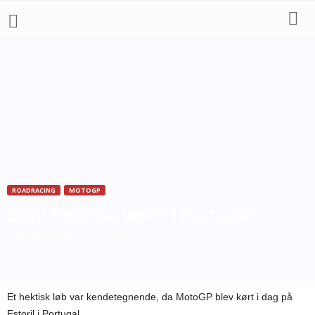
ROADRACING
MOTOGP
Dani Pedrosa vandt i Portugal
Af
Jesper Sundstrøm
-
1. maj 2011
Et hektisk løb var kendetegnende, da MotoGP blev kørt i dag på
Estoril i Portugal.