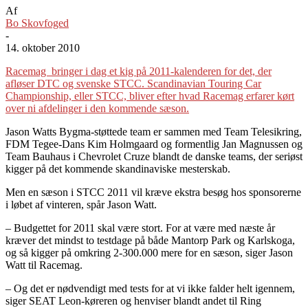
Af
Bo Skovfoged
-
14. oktober 2010
Racemag bringer i dag et kig på 2011-kalenderen for det, der
afløser DTC og svenske STCC. Scandinavian Touring Car
Championship, eller STCC, bliver efter hvad Racemag erfarer kørt
over ni afdelinger i den kommende sæson.
Jason Watts Bygma-støttede team er sammen med Team Telesikring,
FDM Tegee-Dans Kim Holmgaard og formentlig Jan Magnussen og
Team Bauhaus i Chevrolet Cruze blandt de danske teams, der seriøst
kigger på det kommende skandinaviske mesterskab.
Men en sæson i STCC 2011 vil kræve ekstra besøg hos sponsorerne
i løbet af vinteren, spår Jason Watt.
– Budgettet for 2011 skal være stort. For at være med næste år
kræver det mindst to testdage på både Mantorp Park og Karlskoga,
og så kigger på omkring 2-300.000 mere for en sæson, siger Jason
Watt til Racemag.
– Og det er nødvendigt med tests for at vi ikke falder helt igennem,
siger SEAT Leon-køreren og henviser blandt andet til Ring