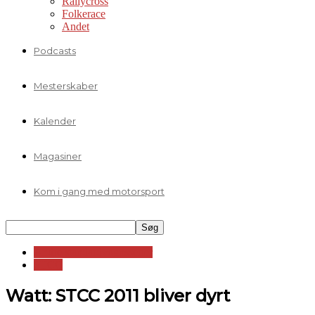
Rallycross
Folkerace
Andet
Podcasts
Mesterskaber
Kalender
Magasiner
Kom i gang med motorsport
Andre standardvognsserier
STCC
Watt: STCC 2011 bliver dyrt