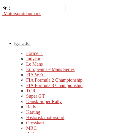
Søg
Motorsportdanmark
Nyheder
Formel 1
Indycar
Le Mans
European Le Mans Series
FIA WEC
FIA Formula 2 Championship
FIA Formula 3 Championship
TCR
Super GT
Dansk Super Rally
Rally
Karting
Historisk motorsport
Crosskart
MRC