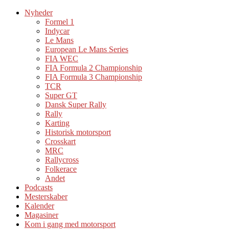
Nyheder
Formel 1
Indycar
Le Mans
European Le Mans Series
FIA WEC
FIA Formula 2 Championship
FIA Formula 3 Championship
TCR
Super GT
Dansk Super Rally
Rally
Karting
Historisk motorsport
Crosskart
MRC
Rallycross
Folkerace
Andet
Podcasts
Mesterskaber
Kalender
Magasiner
Kom i gang med motorsport