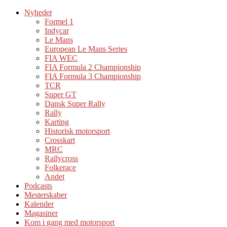
Nyheder
Formel 1
Indycar
Le Mans
European Le Mans Series
FIA WEC
FIA Formula 2 Championship
FIA Formula 3 Championship
TCR
Super GT
Dansk Super Rally
Rally
Karting
Historisk motorsport
Crosskart
MRC
Rallycross
Folkerace
Andet
Podcasts
Mesterskaber
Kalender
Magasiner
Kom i gang med motorsport