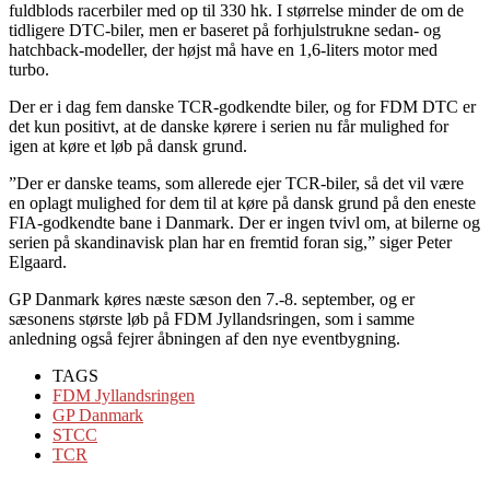
fuldblods racerbiler med op til 330 hk. I størrelse minder de om de
tidligere DTC-biler, men er baseret på forhjulstrukne sedan- og
hatchback-modeller, der højst må have en 1,6-liters motor med
turbo.
Der er i dag fem danske TCR-godkendte biler, og for FDM DTC er
det kun positivt, at de danske kørere i serien nu får mulighed for
igen at køre et løb på dansk grund.
”Der er danske teams, som allerede ejer TCR-biler, så det vil være
en oplagt mulighed for dem til at køre på dansk grund på den eneste
FIA-godkendte bane i Danmark. Der er ingen tvivl om, at bilerne og
serien på skandinavisk plan har en fremtid foran sig,” siger Peter
Elgaard.
GP Danmark køres næste sæson den 7.-8. september, og er
sæsonens største løb på FDM Jyllandsringen, som i samme
anledning også fejrer åbningen af den nye eventbygning.
TAGS
FDM Jyllandsringen
GP Danmark
STCC
TCR