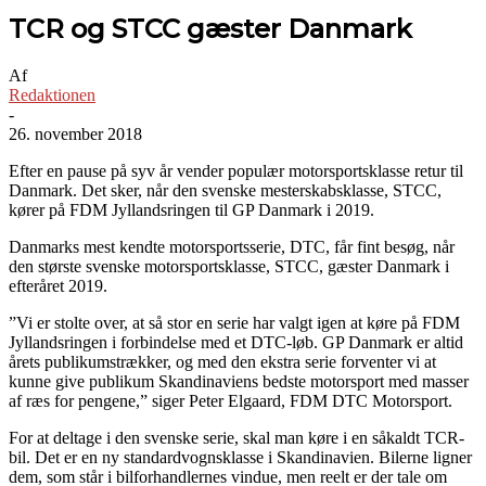
TCR og STCC gæster Danmark
Af
Redaktionen
-
26. november 2018
Efter en pause på syv år vender populær motorsportsklasse retur til
Danmark. Det sker, når den svenske mesterskabsklasse, STCC,
kører på FDM Jyllandsringen til GP Danmark i 2019.
Danmarks mest kendte motorsportsserie, DTC, får fint besøg, når
den største svenske motorsportsklasse, STCC, gæster Danmark i
efteråret 2019.
”Vi er stolte over, at så stor en serie har valgt igen at køre på FDM
Jyllandsringen i forbindelse med et DTC-løb. GP Danmark er altid
årets publikumstrækker, og med den ekstra serie forventer vi at
kunne give publikum Skandinaviens bedste motorsport med masser
af ræs for pengene,” siger Peter Elgaard, FDM DTC Motorsport.
For at deltage i den svenske serie, skal man køre i en såkaldt TCR-
bil. Det er en ny standardvognsklasse i Skandinavien. Bilerne ligner
dem, som står i bilforhandlernes vindue, men reelt er der tale om