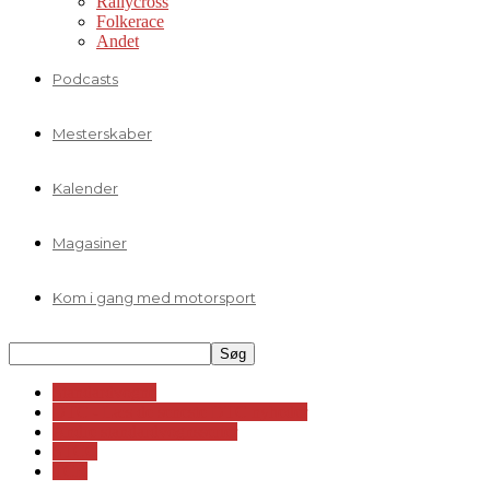
Rallycross
Folkerace
Andet
Podcasts
Mesterskaber
Kalender
Magasiner
Kom i gang med motorsport
Standardvogne
DTC - Læs de seneste DTC nyheder
Andre standardvognsserier
STCC
TCR