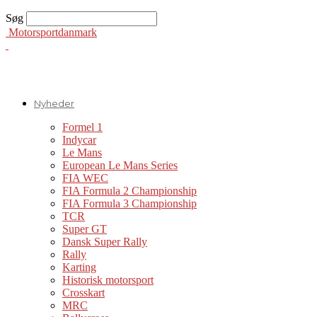
Søg
Motorsportdanmark
Nyheder
Formel 1
Indycar
Le Mans
European Le Mans Series
FIA WEC
FIA Formula 2 Championship
FIA Formula 3 Championship
TCR
Super GT
Dansk Super Rally
Rally
Karting
Historisk motorsport
Crosskart
MRC