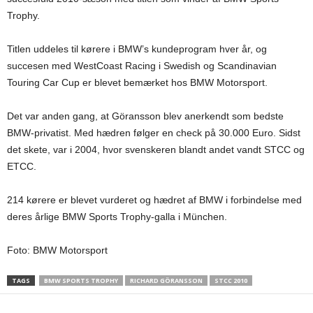
Trophy.
Titlen uddeles til kørere i BMW’s kundeprogram hver år, og
succesen med WestCoast Racing i Swedish og Scandinavian
Touring Car Cup er blevet bemærket hos BMW Motorsport.
Det var anden gang, at Göransson blev anerkendt som bedste
BMW-privatist. Med hædren følger en check på 30.000 Euro. Sidst
det skete, var i 2004, hvor svenskeren blandt andet vandt STCC og
ETCC.
214 kørere er blevet vurderet og hædret af BMW i forbindelse med
deres årlige BMW Sports Trophy-galla i München.
Foto: BMW Motorsport
TAGS
BMW SPORTS TROPHY
RICHARD GÖRANSSON
STCC 2010