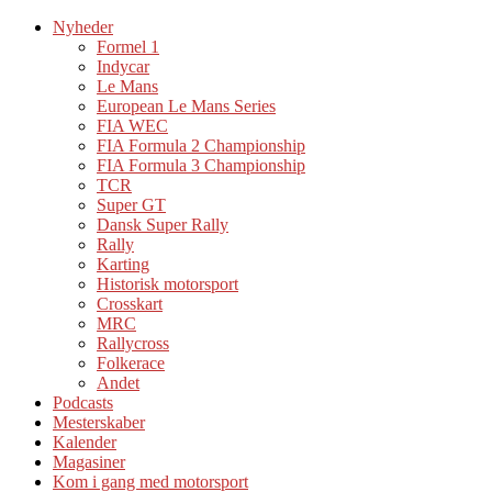
Nyheder
Formel 1
Indycar
Le Mans
European Le Mans Series
FIA WEC
FIA Formula 2 Championship
FIA Formula 3 Championship
TCR
Super GT
Dansk Super Rally
Rally
Karting
Historisk motorsport
Crosskart
MRC
Rallycross
Folkerace
Andet
Podcasts
Mesterskaber
Kalender
Magasiner
Kom i gang med motorsport