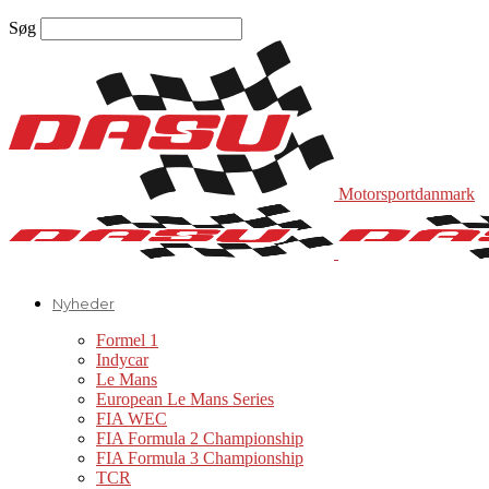
Søg
Motorsportdanmark
Nyheder
Formel 1
Indycar
Le Mans
European Le Mans Series
FIA WEC
FIA Formula 2 Championship
FIA Formula 3 Championship
TCR