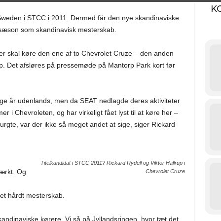
K
 Sweden i STCC i 2011. Dermed får den nye skandinaviske
de sæson som skandinavisk mesterskab.
 skal køre den ene af to Chevrolet Cruze – den anden
up. Det afsløres på pressemøde på Mantorp Park kort før
mange år udenlands, men da SEAT nedlagde deres aktiviteter
r i Chevroleten, og har virkeligt fået lyst til at køre her –
urgte, var der ikke så meget andet at sige, siger Rickard
Titelkandidat i STCC 2011? Rickard Rydell og Viktor Hallrup i
tærkt. Og
Chevrolet Cruze
et hårdt mesterskab.
ndinaviske kørere. Vi så på Jyllandsringen, hvor tæt det