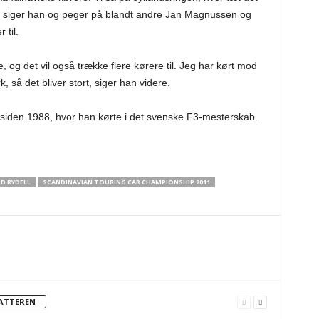
n, siger han og peger på blandt andre Jan Magnussen og
til.
, og det vil også trække flere kørere til. Jeg har kørt mod
 så det bliver stort, siger han videre.
nd siden 1988, hvor han kørte i det svenske F3-mesterskab.
RD RYDELL
SCANDINAVIAN TOURING CAR CHAMPIONSHIP 2011
FATTEREN