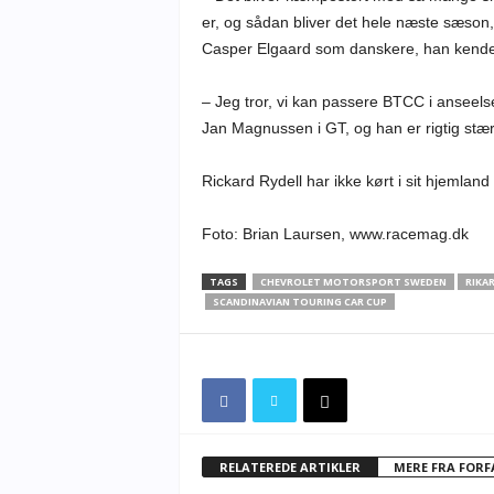
er, og sådan bliver det hele næste sæso
Casper Elgaard som danskere, han kender 
– Jeg tror, vi kan passere BTCC i anseelse
Jan Magnussen i GT, og han er rigtig stærk,
Rickard Rydell har ikke kørt i sit hjemla
Foto: Brian Laursen, www.racemag.dk
TAGS
CHEVROLET MOTORSPORT SWEDEN
RIKA
SCANDINAVIAN TOURING CAR CUP
RELATEREDE ARTIKLER
MERE FRA FOR