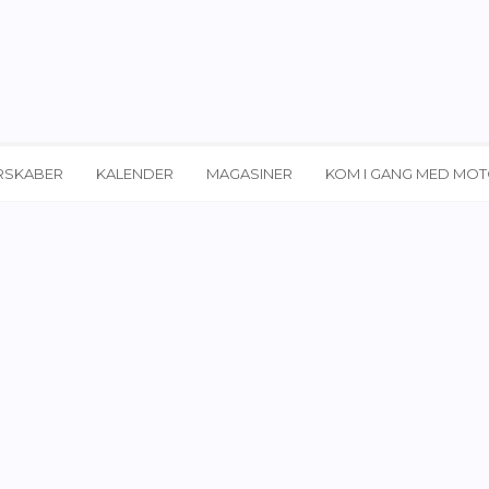
RSKABER
KALENDER
MAGASINER
KOM I GANG MED MO