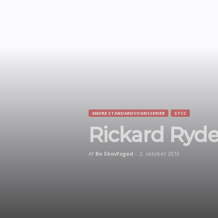
ANDRE STANDARDVOGNSSERIER
STCC
Rickard Rydel
Af
Bo Skovfoged
-
2. oktober 2010