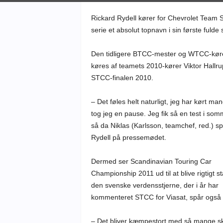
Rickard Rydell kører for Chevrolet Team
serie et absolut topnavn i sin første ful
Den tidligere BTCC-mester og WTCC-kører
køres af teamets 2010-kører Viktor Hallr
STCC-finalen 2010.
– Det føles helt naturligt, jeg har kørt 
tog jeg en pause. Jeg fik så en test i somme
så da Niklas (Karlsson, teamchef, red.) sp
Rydell på pressemødet.
Dermed ser Scandinavian Touring Car
Championship 2011 ud til at blive rigtigt s
den svenske verdensstjerne, der i år har
kommenteret STCC for Viasat, spår også 
– Det bliver kæmpestort med så mange ska