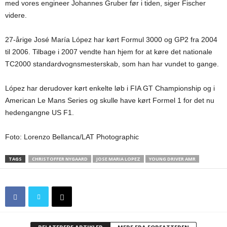
med vores engineer Johannes Gruber før i tiden, siger Fischer
videre.
27-årige José María López har kørt Formul 3000 og GP2 fra 2004
til 2006. Tilbage i 2007 vendte han hjem for at køre det nationale
TC2000 standardvognsmesterskab, som han har vundet to gange.
López har derudover kørt enkelte løb i FIA GT Championship og i
American Le Mans Series og skulle have kørt Formel 1 for det nu
hedengangne US F1.
Foto: Lorenzo Bellanca/LAT Photographic
TAGS
CHRISTOFFER NYGAARD
JOSE MARIA LOPEZ
YOUNG DRIVER AMR