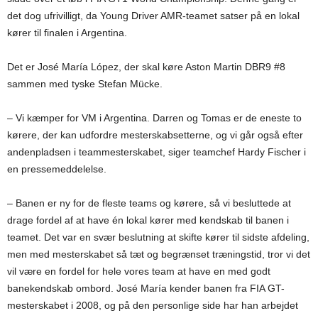
det dog ufrivilligt, da Young Driver AMR-teamet satser på en lokal
kører til finalen i Argentina.
Det er José María López, der skal køre Aston Martin DBR9 #8
sammen med tyske Stefan Mücke.
– Vi kæmper for VM i Argentina. Darren og Tomas er de eneste to
kørere, der kan udfordre mesterskabsetterne, og vi går også efter
andenpladsen i teammesterskabet, siger teamchef Hardy Fischer i
en pressemeddelelse.
– Banen er ny for de fleste teams og kørere, så vi besluttede at
drage fordel af at have én lokal kører med kendskab til banen i
teamet. Det var en svær beslutning at skifte kører til sidste afdeling,
men med mesterskabet så tæt og begrænset træningstid, tror vi det
vil være en fordel for hele vores team at have en med godt
banekendskab ombord. José María kender banen fra FIA GT-
mesterskabet i 2008, og på den personlige side har han arbejdet