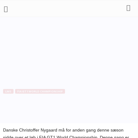
LMS
FIA GT1 WORLD CHAMPIONSHIP
Nygaard på sidelinjen – José María
López kører for Young Driver AMR
Af
Bo Skovfoged
-
1. december 2010
Danske Christoffer Nygaard må for anden gang denne sæson
sidde over et løb i FIA GT1 World Championship. Denne gang er