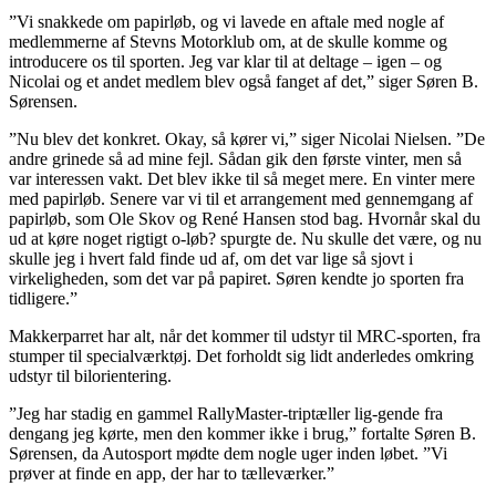
”Vi snakkede om papirløb, og vi lavede en aftale med nogle af
medlemmerne af Stevns Motorklub om, at de skulle komme og
introducere os til sporten. Jeg var klar til at deltage – igen – og
Nicolai og et andet medlem blev også fanget af det,” siger Søren B.
Sørensen.
”Nu blev det konkret. Okay, så kører vi,” siger Nicolai Nielsen. ”De
andre grinede så ad mine fejl. Sådan gik den første vinter, men så
var interessen vakt. Det blev ikke til så meget mere. En vinter mere
med papirløb. Senere var vi til et arrangement med gennemgang af
papirløb, som Ole Skov og René Hansen stod bag. Hvornår skal du
ud at køre noget rigtigt o-løb? spurgte de. Nu skulle det være, og nu
skulle jeg i hvert fald finde ud af, om det var lige så sjovt i
virkeligheden, som det var på papiret. Søren kendte jo sporten fra
tidligere.”
Makkerparret har alt, når det kommer til udstyr til MRC-sporten, fra
stumper til specialværktøj. Det forholdt sig lidt anderledes omkring
udstyr til bilorientering.
”Jeg har stadig en gammel RallyMaster-triptæller lig-gende fra
dengang jeg kørte, men den kommer ikke i brug,” fortalte Søren B.
Sørensen, da Autosport mødte dem nogle uger inden løbet. ”Vi
prøver at finde en app, der har to tælleværker.”