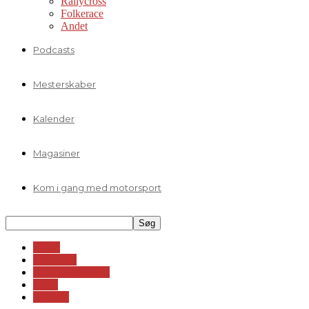
Rallycross
Folkerace
Andet
Podcasts
Mesterskaber
Kalender
Magasiner
Kom i gang med motorsport
Andet
Autosport
Andet motorsport
MRC
Vejsport