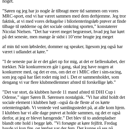
noget.
”Søren og jeg har jo nogle år tilbragt mere tid sammen om vores
MRC-sport, end vi har været sammen med dem derhjemme. Jeg tror
faktisk, at vi med vores deltagelse i bilorienteringsløb prøver at finde
tilbage til rødderne og det sociale omkring sporten,” konstaterer
Nicolai Nielsen. ”Det har været meget begrænset, hvad jeg har kørt
på det seneste, men mange år sidst i 10’erne brugte jeg meget
af min tid som løbsleder, dommer og speaker, ligesom jeg også har
været i udlandet at køre.”
”I de seneste par år er det gået op for mig, at det er fællesskabet, der
trækker. Når konkurrencen går i gang, skal jeg have nogen at
konkurrere med, og det er ens, om det er i MRC eller i sim-racing,
som jeg også har fået rodet mig ind i. Det er sammenholdet, som
dengang vi var flere klubmedlemmer afsted til forskellige løb.”
”Det var stort, da klubben havde 11 mand afsted til DHI Cup i
Odense,” siger Søren B. Sørensen nostalgisk. ”Vi har altid holdt det
sociale element i klubben højt –også da de fleste af os kørte
orienteringsløb. Vi ventede ved samlingsstedet på, at alle kom hjem.
I klubben har vi alle dage prøvet at holde sammen, og det er også
derfor, at jeg er blevet hængende.” Det blev til to andenpladser
blandt otte hold i begge løb. ”Vi forsøgte at køre fejlfrit. Fredag
havde vi kun fire, og lørdag var der fem. Det kunne så ses på