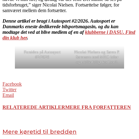
tidsforbruget,” siger Nicolai Nielsen. Fortsættelse følger, for
samværet mellem dem fortsætter.
Denne artikel er bragt i Autosport #2/2026. Autosport er
Danmarks eneste dedikerede bilsportsmagasin, og du kan
modtage det ved at blive medlem af en af
klubberne i DASU. Find
din klub her
.
Forsiden på Autosport
Nicolai Nielsen og Søren P.
#2/2026
Sørensen med MRC-biler
og midlertidigt kortbord.
Facebook
Twitter
Email
RELATEREDE ARTIKLER
MERE FRA FORFATTEREN
Mere køretid til bredden