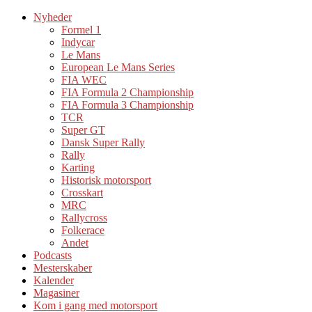
Nyheder
Formel 1
Indycar
Le Mans
European Le Mans Series
FIA WEC
FIA Formula 2 Championship
FIA Formula 3 Championship
TCR
Super GT
Dansk Super Rally
Rally
Karting
Historisk motorsport
Crosskart
MRC
Rallycross
Folkerace
Andet
Podcasts
Mesterskaber
Kalender
Magasiner
Kom i gang med motorsport