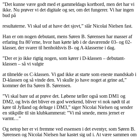
”Det kunne være godt med et gammeldags kortbord, men det har vi
ikke. Nu prøver vi det digitale og ser, om det fungerer. Vi har ingen
bud på
resultaterne. Vi skal ud at have det sjovt,” slår Nicolai Nielsen fast.
Han er om nogen debutant, mens Søren B. Sørensen har masser af
erfaring fra 80’erne, hvor han kørte løb i de daværende 03- og 02-
klasser, der svarer til henholdsvis B- og A-klasserne i dag.
”Der er jo ikke rigtig nogen, som kører i D-klassen – debutant-
klassen – så vi valgte
at tilmelde os C-klassen. Vi gad ikke at starte som eneste mandskab i
D-klassen og så vinde den. Vi skulle jo have noget at grine ad,”
kommer det fra Søren B. Sørensen.
”Vi skal bare ud at prøve det. Løbene tæller også som DM1 og
DM2, og hvis det bliver en god weekend, bliver vi nok nødt til at
køre til Jylland og deltage i DM3,” siger Nicolai Nielsen og sender
en stikpille til sin klubkammerat: ”Vi må smede, mens jernet er
varmt…”
Og netop her er vi fremme ved essensen i det eventyr, som Søren B.
Sørensen og Nicolai Nielsen har kastet sig ud i. At være sammen om