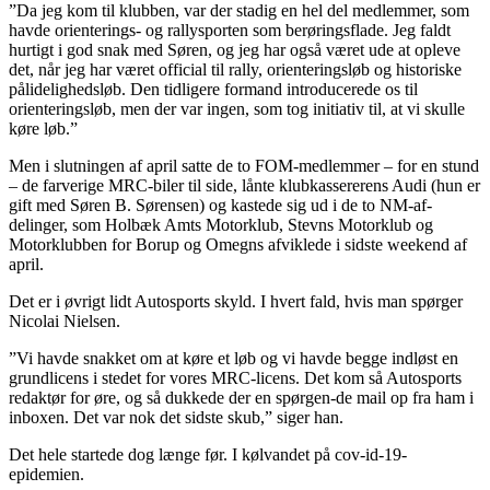
”Da jeg kom til klubben, var der stadig en hel del medlemmer, som
havde orienterings- og rallysporten som berøringsflade. Jeg faldt
hurtigt i god snak med Søren, og jeg har også været ude at opleve
det, når jeg har været official til rally, orienteringsløb og historiske
pålidelighedsløb. Den tidligere formand introducerede os til
orienteringsløb, men der var ingen, som tog initiativ til, at vi skulle
køre løb.”
Men i slutningen af april satte de to FOM-medlemmer – for en stund
– de farverige MRC-biler til side, lånte klubkassererens Audi (hun er
gift med Søren B. Sørensen) og kastede sig ud i de to NM-af-
delinger, som Holbæk Amts Motorklub, Stevns Motorklub og
Motorklubben for Borup og Omegns afviklede i sidste weekend af
april.
Det er i øvrigt lidt Autosports skyld. I hvert fald, hvis man spørger
Nicolai Nielsen.
”Vi havde snakket om at køre et løb og vi havde begge indløst en
grundlicens i stedet for vores MRC-licens. Det kom så Autosports
redaktør for øre, og så dukkede der en spørgen-de mail op fra ham i
inboxen. Det var nok det sidste skub,” siger han.
Det hele startede dog længe før. I kølvandet på cov-id-19-
epidemien.