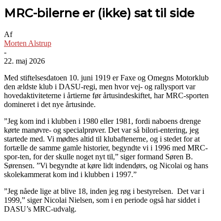
MRC-bilerne er (ikke) sat til side
Af
Morten Alstrup
-
22. maj 2026
Med stiftelsesdatoen 10. juni 1919 er Faxe og Omegns Motorklub
den ældste klub i DASU-regi, men hvor vej- og rallysport var
hovedaktiviteterne i årtierne før årtusindeskiftet, har MRC-sporten
domineret i det nye årtusinde.
”Jeg kom ind i klubben i 1980 eller 1981, fordi naboens drenge
kørte manøvre- og specialprøver. Det var så bilori-entering, jeg
startede med. Vi mødtes altid til klubaftenerne, og i stedet for at
fortælle de samme gamle historier, begyndte vi i 1996 med MRC-
spor-ten, for der skulle noget nyt til,” siger formand Søren B.
Sørensen. ”Vi begyndte at køre lidt indendørs, og Nicolai og hans
skolekammerat kom ind i klubben i 1997.”
”Jeg nåede lige at blive 18, inden jeg røg i bestyrelsen. Det var i
1999,” siger Nicolai Nielsen, som i en periode også har siddet i
DASU’s MRC-udvalg.