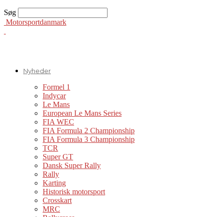
Søg
Motorsportdanmark
Nyheder
Formel 1
Indycar
Le Mans
European Le Mans Series
FIA WEC
FIA Formula 2 Championship
FIA Formula 3 Championship
TCR
Super GT
Dansk Super Rally
Rally
Karting
Historisk motorsport
Crosskart
MRC