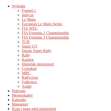
Nyheder
Formel 1
Indycar
Le Mans
European Le Mans Series
FIA WEC
FIA Formula 2 Championship
FIA Formula 3 Championship
TCR
Super GT
Dansk Super Rally
Rally
Karting
Historisk motorsport
Crosskart
MRC
Rallycross
Folkerace
Andet
Podcasts
Mesterskaber
Kalender
Magasiner
Kom i gang med motorsport