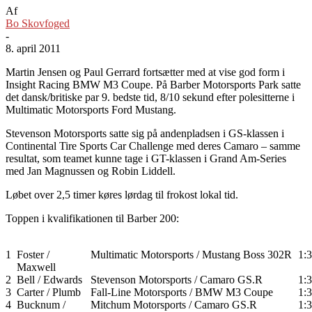
Af
Bo Skovfoged
-
8. april 2011
Martin Jensen og Paul Gerrard fortsætter med at vise god form i
Insight Racing BMW M3 Coupe. På Barber Motorsports Park satte
det dansk/britiske par 9. bedste tid, 8/10 sekund efter polesitterne i
Multimatic Motorsports Ford Mustang.
Stevenson Motorsports satte sig på andenpladsen i GS-klassen i
Continental Tire Sports Car Challenge med deres Camaro – samme
resultat, som teamet kunne tage i GT-klassen i Grand Am-Series
med Jan Magnussen og Robin Liddell.
Løbet over 2,5 timer køres lørdag til frokost lokal tid.
Toppen i kvalifikationen til Barber 200:
1
Foster /
Multimatic Motorsports / Mustang Boss 302R
1:
Maxwell
2
Bell / Edwards
Stevenson Motorsports / Camaro GS.R
1:
3
Carter / Plumb
Fall-Line Motorsports / BMW M3 Coupe
1:
4
Bucknum /
Mitchum Motorsports / Camaro GS.R
1: