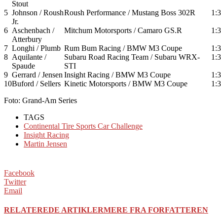
Stout
5
Johnson / Roush
Roush Performance / Mustang Boss 302R
1:
Jr.
6
Aschenbach /
Mitchum Motorsports / Camaro GS.R
1:
Atterbury
7
Longhi / Plumb
Rum Bum Racing / BMW M3 Coupe
1:
8
Aquilante /
Subaru Road Racing Team / Subaru WRX-
1:
Spaude
STI
9
Gerrard / Jensen
Insight Racing / BMW M3 Coupe
1:
10
Buford / Sellers
Kinetic Motorsports / BMW M3 Coupe
1:
Foto: Grand-Am Series
TAGS
Continental Tire Sports Car Challenge
Insight Racing
Martin Jensen
Facebook
Twitter
Email
RELATEREDE ARTIKLER
MERE FRA FORFATTEREN