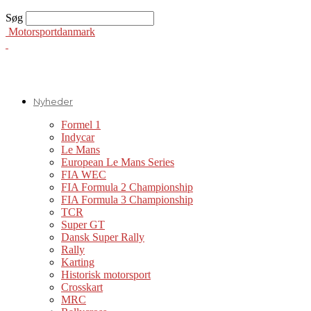
Søg
Motorsportdanmark
Nyheder
Formel 1
Indycar
Le Mans
European Le Mans Series
FIA WEC
FIA Formula 2 Championship
FIA Formula 3 Championship
TCR
Super GT
Dansk Super Rally
Rally
Karting
Historisk motorsport
Crosskart
MRC