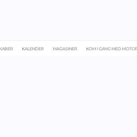
KABER
KALENDER
MAGASINER
KOM I GANG MED MOTO