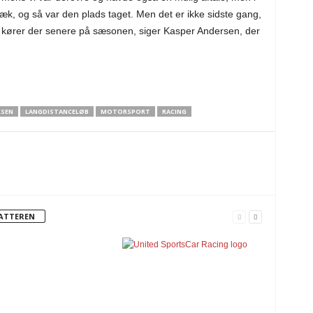
k, og så var den plads taget. Men det er ikke sidste gang,
eg kører der senere på sæsonen, siger Kasper Andersen, der
RSEN
LANGDISTANCELØB
MOTORSPORT
RACING
FATTEREN