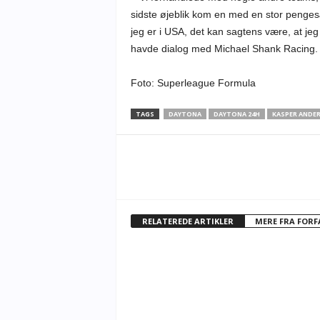
sidste øjeblik kom en med en stor pengesæ
jeg er i USA, det kan sagtens være, at j
havde dialog med Michael Shank Racing.
Foto: Superleague Formula
TAGS
DAYTONA
DAYTONA 24H
KASPER ANDE
RELATEREDE ARTIKLER
MERE FRA FOR