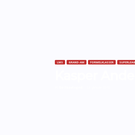
LMS
GRAND-AM
FORMELKLASSER
SUPERLEA
Kasper Ande
Af
Bo Skovfoged
-
13. januar 2010