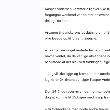
Kasper Andersen kommer alligevel ikke til
forgangne weekend var en stor oplevelse 
deltagelse i løbet.
Årsagen til danskerens beslutning er, at 
ikke levede op til forventningerne.
– Teamet var noget anderledes, end hvad j
havde ventet, da de var lige afslappede nok,
besluttede at det blev ved træningen, sig
– Jeg vil ikke ligge og kæmpe om placerin
jeg kører 24-timersløb, siger Kasper Ande
Den 24-årige racerkører, der normalt bef
dog at komme til USA igen med hjælp fra 
– Vi forhandlede med nogle andre teams, 