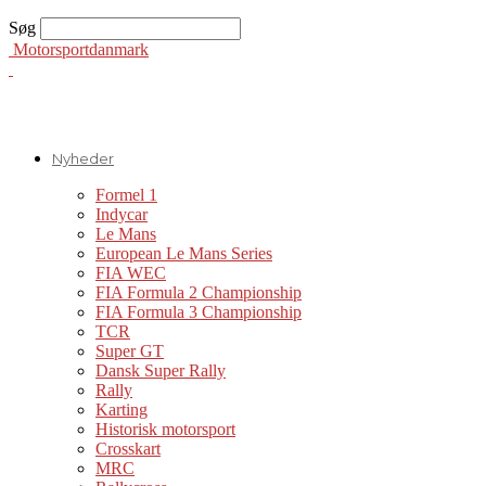
Søg
Motorsportdanmark
Nyheder
Formel 1
Indycar
Le Mans
European Le Mans Series
FIA WEC
FIA Formula 2 Championship
FIA Formula 3 Championship
TCR
Super GT
Dansk Super Rally
Rally
Karting
Historisk motorsport
Crosskart
MRC