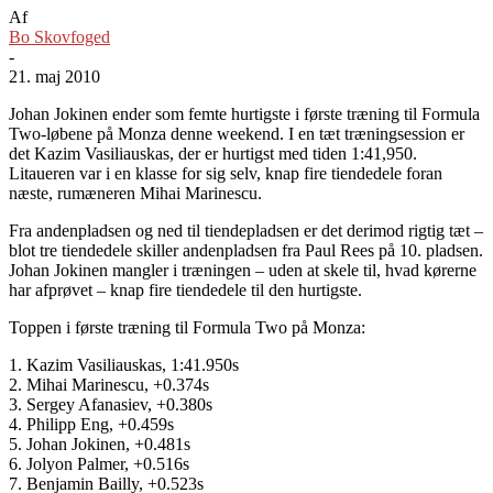
Af
Bo Skovfoged
-
21. maj 2010
Johan Jokinen ender som femte hurtigste i første træning til Formula
Two-løbene på Monza denne weekend. I en tæt træningsession er
det Kazim Vasiliauskas, der er hurtigst med tiden 1:41,950.
Litaueren var i en klasse for sig selv, knap fire tiendedele foran
næste, rumæneren Mihai Marinescu.
Fra andenpladsen og ned til tiendepladsen er det derimod rigtig tæt –
blot tre tiendedele skiller andenpladsen fra Paul Rees på 10. pladsen.
Johan Jokinen mangler i træningen – uden at skele til, hvad kørerne
har afprøvet – knap fire tiendedele til den hurtigste.
Toppen i første træning til Formula Two på Monza:
1. Kazim Vasiliauskas, 1:41.950s
2. Mihai Marinescu, +0.374s
3. Sergey Afanasiev, +0.380s
4. Philipp Eng, +0.459s
5. Johan Jokinen, +0.481s
6. Jolyon Palmer, +0.516s
7. Benjamin Bailly, +0.523s