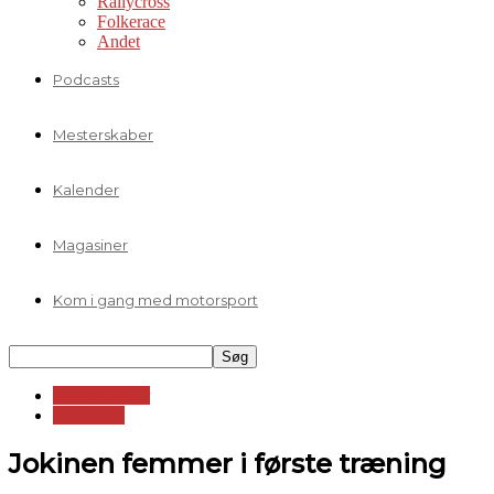
Rallycross
Folkerace
Andet
Podcasts
Mesterskaber
Kalender
Magasiner
Kom i gang med motorsport
Formelklasser
Formula 2
Jokinen femmer i første træning