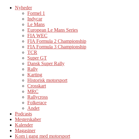
Nyheder
Formel 1
Indycar
Le Mans
European Le Mans Series
FIA WEC
FIA Formula 2 Championship
FIA Formula 3 Championship
TCR
Super GT
Dansk Super Rally
Rally
Karting
Historisk motorsport
Crosskart
MRC
Rallycross
Folkerace
Andet
Podcasts
Mesterskaber
Kalender
Magasiner
Kom i gang med motorsport