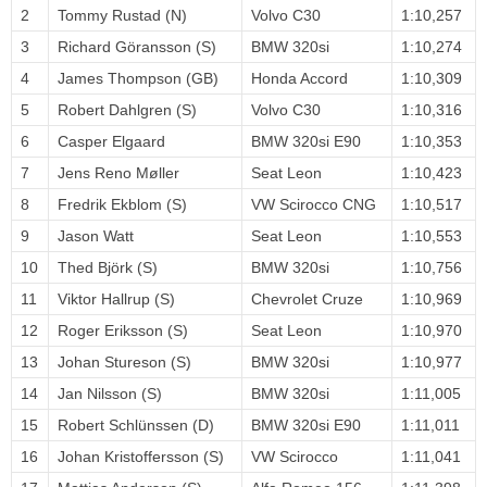
2
Tommy Rustad (N)
Volvo C30
1:10,257
3
Richard Göransson (S)
BMW 320si
1:10,274
4
James Thompson (GB)
Honda Accord
1:10,309
5
Robert Dahlgren (S)
Volvo C30
1:10,316
6
Casper Elgaard
BMW 320si E90
1:10,353
7
Jens Reno Møller
Seat Leon
1:10,423
8
Fredrik Ekblom (S)
VW Scirocco CNG
1:10,517
9
Jason Watt
Seat Leon
1:10,553
10
Thed Björk (S)
BMW 320si
1:10,756
11
Viktor Hallrup (S)
Chevrolet Cruze
1:10,969
12
Roger Eriksson (S)
Seat Leon
1:10,970
13
Johan Stureson (S)
BMW 320si
1:10,977
14
Jan Nilsson (S)
BMW 320si
1:11,005
15
Robert Schlünssen (D)
BMW 320si E90
1:11,011
16
Johan Kristoffersson (S)
VW Scirocco
1:11,041