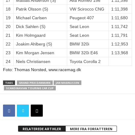
17
Mattias Anderson (S)
Alfa Romeo 156
1:11,398
18
Patrik Olsson (S)
VW Scirocco CNG
1:11,398
19
Michael Carlsen
Peugeot 407
1:11,680
20
Dick Sahlen (S)
Seat Leon
1:11,742
21
Kim Holmgaard
Seat Leon
1:11,791
22
Joakim Ahlberg (S)
BMW 320i
1:12,953
23
Kim Morgan Jensen
BMW 320i E46
1:13,968
24
Niels Christiansen
Toyota Corolla 2
Foto: Thomas Norsted, www.racemag.dk
TAGS
GRAND PRIX DANMARK
JAN MAGNUSSEN
SCANDINAVIAN TOURING CAR CUP
RELATEREDE ARTIKLER
MERE FRA FORFATTEREN