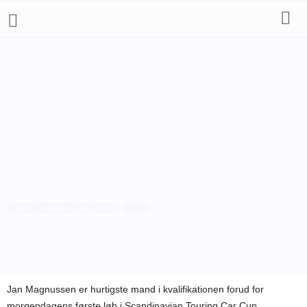
ANDRE STANDARDVOGNSSERIER
STCC
Jan Magnussen i top i
kvalifikationen
Af
Bo Skovfoged
-
4. september 2010
Jan Magnussen er hurtigste mand i kvalifikationen forud for
morgendagens første løb i Scandinavian Touring Car Cup.