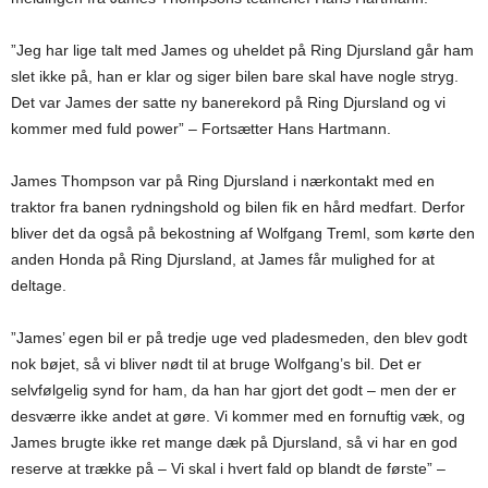
”Jeg har lige talt med James og uheldet på Ring Djursland går ham
slet ikke på, han er klar og siger bilen bare skal have nogle stryg.
Det var James der satte ny banerekord på Ring Djursland og vi
kommer med fuld power” – Fortsætter Hans Hartmann.
James Thompson var på Ring Djursland i nærkontakt med en
traktor fra banen rydningshold og bilen fik en hård medfart. Derfor
bliver det da også på bekostning af Wolfgang Treml, som kørte den
anden Honda på Ring Djursland, at James får mulighed for at
deltage.
”James’ egen bil er på tredje uge ved pladesmeden, den blev godt
nok bøjet, så vi bliver nødt til at bruge Wolfgang’s bil. Det er
selvfølgelig synd for ham, da han har gjort det godt – men der er
desværre ikke andet at gøre. Vi kommer med en fornuftig væk, og
James brugte ikke ret mange dæk på Djursland, så vi har en god
reserve at trække på – Vi skal i hvert fald op blandt de første” –