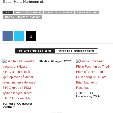
Slutter Hans Hartmann af.
TAGS
FDM JYLLANDSRINGEN
GRAND PRIX DANMARK
HANS HARTMANN
HONDA
JAMES THOMPSON
RELATEREDE ARTIKLER
MERE FRA FORFATTEREN
Flash er tilbage i STCC
Galleri: STCC
Falkenberg 2014
TCR og STCC gæster
Danmark