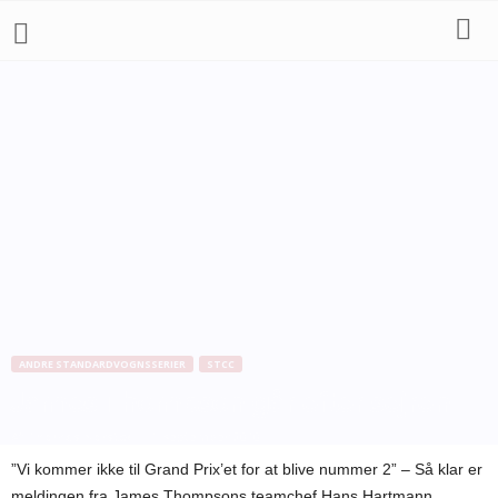
ANDRE STANDARDVOGNSSERIER
STCC
James Thompson går efter sejren
Af
Thomas Norsted
-
1. september 2010
”Vi kommer ikke til Grand Prix’et for at blive nummer 2” – Så klar er
meldingen fra James Thompsons teamchef Hans Hartmann.