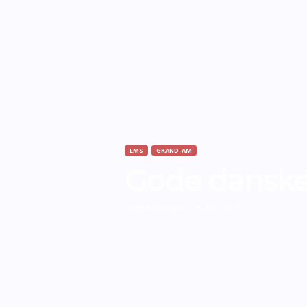
LMS
GRAND-AM
Gode danske 
Af
Bo Skovfoged
-
8. april 2011