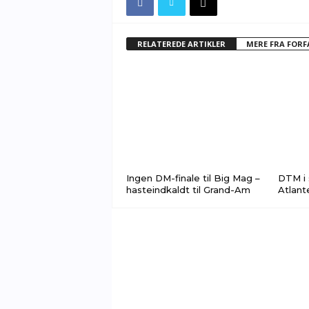
RELATEREDE ARTIKLER
MERE FRA FOR
Ingen DM-finale til Big Mag –
DTM i 
hasteindkaldt til Grand-Am
Atlant