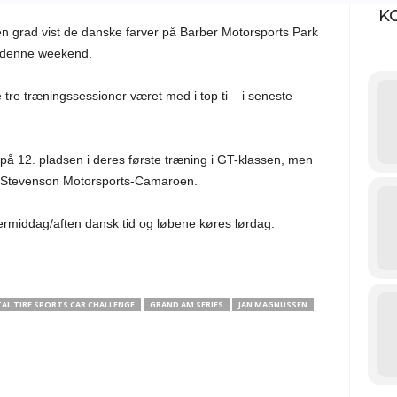
K
n grad vist de danske farver på Barber Motorsports Park
r denne weekend.
tre træningssessioner været med i top ti – i seneste
på 12. pladsen i deres første træning i GT-klassen, men
 i Stevenson Motorsports-Camaroen.
termiddag/aften dansk tid og løbene køres lørdag.
AL TIRE SPORTS CAR CHALLENGE
GRAND AM SERIES
JAN MAGNUSSEN