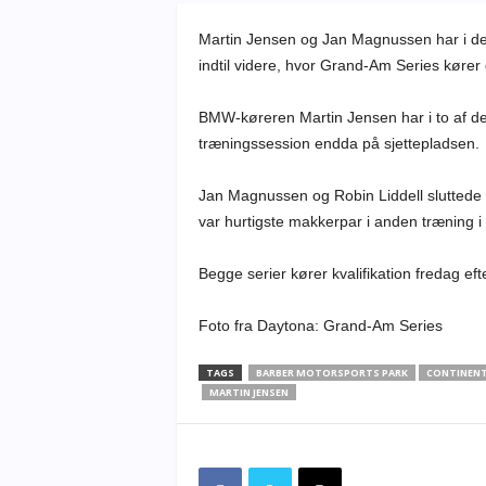
Martin Jensen og Jan Magnussen har i de
indtil videre, hvor Grand-Am Series køre
BMW-køreren Martin Jensen har i to af de 
træningssession endda på sjettepladsen.
Jan Magnussen og Robin Liddell sluttede 
var hurtigste makkerpar i anden træning
Begge serier kører kvalifikation fredag ef
Foto fra Daytona: Grand-Am Series
TAGS
BARBER MOTORSPORTS PARK
CONTINENT
MARTIN JENSEN