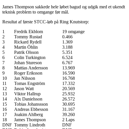
James Thompson sakkede hele løbet bagud og udgik med et ukendt
teknisk problem to omgange før mål.
Resultat af første STCC-løb på Ring Knutstorp:
1
Fredrik Ekblom
19 omgange
2
Tommy Rustad
0.466
3
Rickard Rydell
1.369
4
Martin Öhlin
3.188
5
Patrik Olsson
5.351
6
Colin Turkington
6.524
7
Johan Stureson
6.767
8
Mattias Andersson
13.969
9
Roger Eriksson
16.590
10
Jan Nilsson
16.768
11
Tomas Engström
17.332
12
Jason Watt
20.569
13
Viktor Hallrup
25.932
14
Alx Danielsson
26.572
15
Tobias Johanssson
30.695
16
Andreas Ebbesson
31.167
17
Joakim Ahlberg
39.260
18
James Thompson
2 Laps
DNF
Tommy Lindroth
DNF