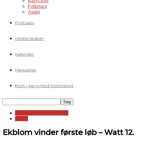
Rallycross
Folkerace
Andet
Podcasts
Mesterskaber
Kalender
Magasiner
Kom i gang med motorsport
Andre standardvognsserier
STCC
Ekblom vinder første løb – Watt 12.