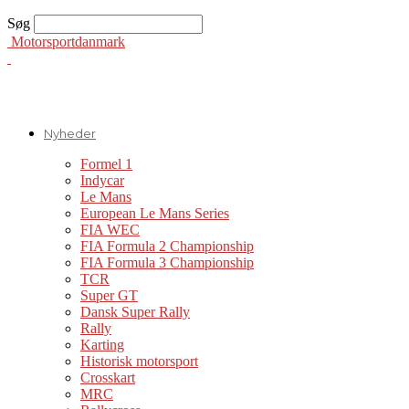
Søg
Motorsportdanmark
Nyheder
Formel 1
Indycar
Le Mans
European Le Mans Series
FIA WEC
FIA Formula 2 Championship
FIA Formula 3 Championship
TCR
Super GT
Dansk Super Rally
Rally
Karting
Historisk motorsport
Crosskart
MRC