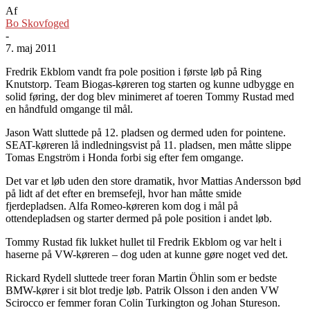
Af
Bo Skovfoged
-
7. maj 2011
Fredrik Ekblom vandt fra pole position i første løb på Ring
Knutstorp. Team Biogas-køreren tog starten og kunne udbygge en
solid føring, der dog blev minimeret af toeren Tommy Rustad med
en håndfuld omgange til mål.
Jason Watt sluttede på 12. pladsen og dermed uden for pointene.
SEAT-køreren lå indledningsvist på 11. pladsen, men måtte slippe
Tomas Engström i Honda forbi sig efter fem omgange.
Det var et løb uden den store dramatik, hvor Mattias Andersson bød
på lidt af det efter en bremsefejl, hvor han måtte smide
fjerdepladsen. Alfa Romeo-køreren kom dog i mål på
ottendepladsen og starter dermed på pole position i andet løb.
Tommy Rustad fik lukket hullet til Fredrik Ekblom og var helt i
haserne på VW-køreren – dog uden at kunne gøre noget ved det.
Rickard Rydell sluttede treer foran Martin Öhlin som er bedste
BMW-kører i sit blot tredje løb. Patrik Olsson i den anden VW
Scirocco er femmer foran Colin Turkington og Johan Stureson.