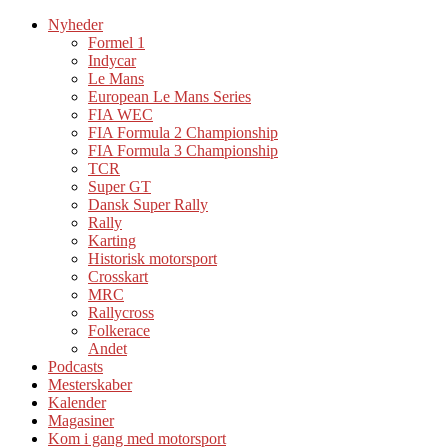
Nyheder
Formel 1
Indycar
Le Mans
European Le Mans Series
FIA WEC
FIA Formula 2 Championship
FIA Formula 3 Championship
TCR
Super GT
Dansk Super Rally
Rally
Karting
Historisk motorsport
Crosskart
MRC
Rallycross
Folkerace
Andet
Podcasts
Mesterskaber
Kalender
Magasiner
Kom i gang med motorsport