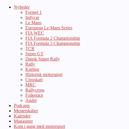
Nyheder
Formel 1
Indycar
Le Mans
European Le Mans Series
FIA WEC
FIA Formula 2 Championship
FIA Formula 3 Championship
TCR
Super GT
Dansk Super Rally
Rally
Karting
Historisk motorsport
Crosskart
MRC
Rallycross
Folkerace
Andet
Podcasts
Mesterskaber
Kalender
Magasiner
Kom i gang med motorsport