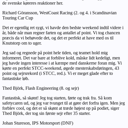
de svenske køreres reaktioner her.
Richard Göransson, WestCoast Racing (2. og 4. i Scandinavian
Touring Car Cup
Det er egentlig ret sygt, vi havde den bedste weekend indtil videre i
år, både når man regner farten og antallet af point. Vi tog chancen
præcis da vi behøvede det, og det er perfekt at have med os til
Knutstorp om to uger.
Jeg sad og regnede på point hele tiden, og teamet hold mig
informeret. Det var bare at forblive kold, måske lidt kedeligt, men
jeg havde ingen interesse i at kæmpe med danskerne foran mig. Vi
kørte en perfekt STCC-weekend, øgede mesterskabsføringen, 43
point og sejrsrekord (i STCC, red.). Vi er meget glade efter to
fantastiske løb.
Thed Björk, Flash Engineering (8. og sejr)
Fantastisk, så skønt! Jeg tog starten, førte og trak fra. Så kom
safetycaren ud, og jeg var tvunget til at gøre det forfra igen. Men jeg
forblev cool, og det er så skønt at træde højest op på podiet, siger
Thed Björk, der tog sin første sejr efter 35 starter.
Johan Stureson, IPS Motorsport (DNF)