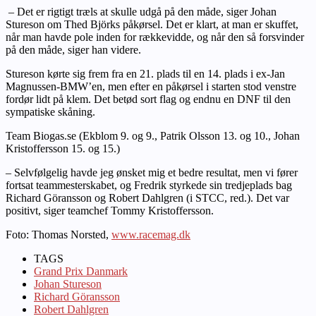
– Det er rigtigt træls at skulle udgå på den måde, siger Johan
Stureson om Thed Björks påkørsel. Det er klart, at man er skuffet,
når man havde pole inden for rækkevidde, og når den så forsvinder
på den måde, siger han videre.
Stureson kørte sig frem fra en 21. plads til en 14. plads i ex-Jan
Magnussen-BMW’en, men efter en påkørsel i starten stod venstre
fordør lidt på klem. Det betød sort flag og endnu en DNF til den
sympatiske skåning.
Team Biogas.se (Ekblom 9. og 9., Patrik Olsson 13. og 10., Johan
Kristoffersson 15. og 15.)
– Selvfølgelig havde jeg ønsket mig et bedre resultat, men vi fører
fortsat teammesterskabet, og Fredrik styrkede sin tredjeplads bag
Richard Göransson og Robert Dahlgren (i STCC, red.). Det var
positivt, siger teamchef Tommy Kristoffersson.
Foto: Thomas Norsted,
www.racemag.dk
TAGS
Grand Prix Danmark
Johan Stureson
Richard Göransson
Robert Dahlgren