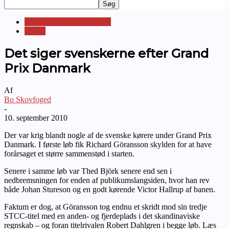
Andre standardvognsserier
STCC
Det siger svenskerne efter Grand
Prix Danmark
Af
Bo Skovfoged
-
10. september 2010
Der var krig blandt nogle af de svenske kørere under Grand Prix
Danmark. I første løb fik Richard Göransson skylden for at have
forårsaget et større sammenstød i starten.
Senere i samme løb var Thed Björk senere end sen i
nedbremsningen for enden af publikumslangsiden, hvor han rev
både Johan Stureson og en godt kørende Victor Hallrup af banen.
Faktum er dog, at Göransson tog endnu et skridt mod sin tredje
STCC-titel med en anden- og fjerdeplads i det skandinaviske
regnskab – og foran titelrivalen Robert Dahlgren i begge løb. Læs