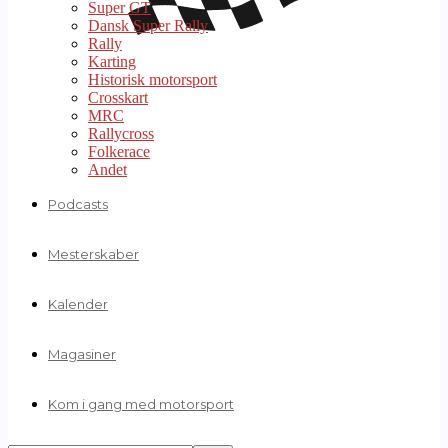
Super GT
Dansk Super Rally
Rally
Karting
Historisk motorsport
Crosskart
MRC
Rallycross
Folkerace
Andet
Podcasts
Mesterskaber
Kalender
Magasiner
Kom i gang med motorsport