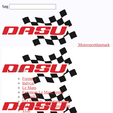
Søg
Motorsportdanmark
Nyheder
Formel 1
Indycar
Le Mans
European Le Mans Series
FIA WEC
FIA Formula 2 Championship
FIA Formula 3 Championship
TCR