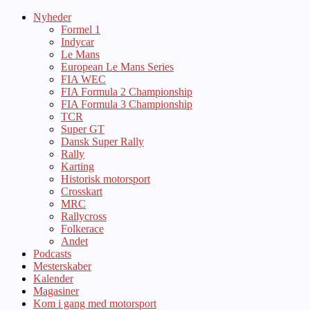
Nyheder
Formel 1
Indycar
Le Mans
European Le Mans Series
FIA WEC
FIA Formula 2 Championship
FIA Formula 3 Championship
TCR
Super GT
Dansk Super Rally
Rally
Karting
Historisk motorsport
Crosskart
MRC
Rallycross
Folkerace
Andet
Podcasts
Mesterskaber
Kalender
Magasiner
Kom i gang med motorsport