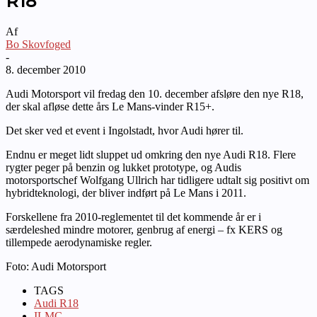
R18
Af
Bo Skovfoged
-
8. december 2010
Audi Motorsport vil fredag den 10. december afsløre den nye R18,
der skal afløse dette års Le Mans-vinder R15+.
Det sker ved et event i Ingolstadt, hvor Audi hører til.
Endnu er meget lidt sluppet ud omkring den nye Audi R18. Flere
rygter peger på benzin og lukket prototype, og Audis
motorsportschef Wolfgang Ullrich har tidligere udtalt sig positivt om
hybridteknologi, der bliver indført på Le Mans i 2011.
Forskellene fra 2010-reglementet til det kommende år er i
særdeleshed mindre motorer, genbrug af energi – fx KERS og
tillempede aerodynamiske regler.
Foto: Audi Motorsport
TAGS
Audi R18
ILMC