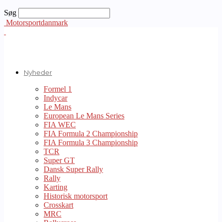
Søg
Motorsportdanmark
Nyheder
Formel 1
Indycar
Le Mans
European Le Mans Series
FIA WEC
FIA Formula 2 Championship
FIA Formula 3 Championship
TCR
Super GT
Dansk Super Rally
Rally
Karting
Historisk motorsport
Crosskart
MRC