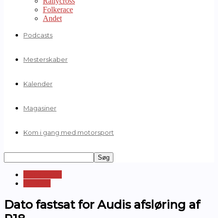
Rallycross
Folkerace
Andet
Podcasts
Mesterskaber
Kalender
Magasiner
Kom i gang med motorsport
Sportsvogne
Le Mans
Dato fastsat for Audis afsløring af