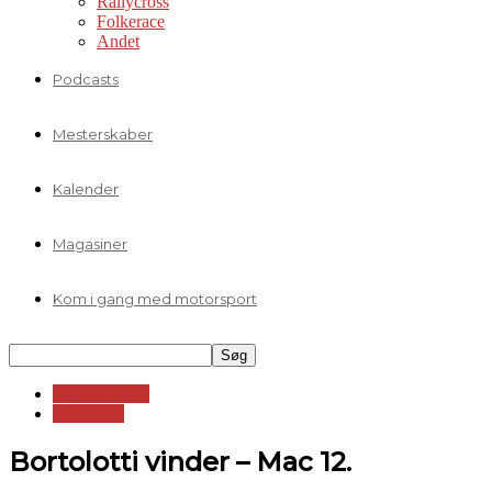
Rallycross
Folkerace
Andet
Podcasts
Mesterskaber
Kalender
Magasiner
Kom i gang med motorsport
Formelklasser
Formula 2
Bortolotti vinder – Mac 12.