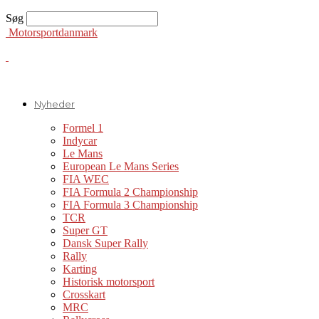
Søg
Motorsportdanmark
Nyheder
Formel 1
Indycar
Le Mans
European Le Mans Series
FIA WEC
FIA Formula 2 Championship
FIA Formula 3 Championship
TCR
Super GT
Dansk Super Rally
Rally
Karting
Historisk motorsport
Crosskart
MRC