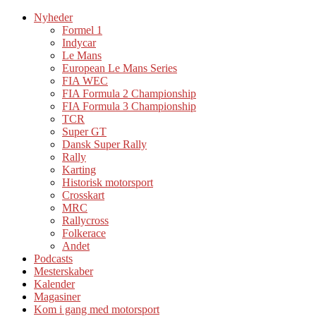
Nyheder
Formel 1
Indycar
Le Mans
European Le Mans Series
FIA WEC
FIA Formula 2 Championship
FIA Formula 3 Championship
TCR
Super GT
Dansk Super Rally
Rally
Karting
Historisk motorsport
Crosskart
MRC
Rallycross
Folkerace
Andet
Podcasts
Mesterskaber
Kalender
Magasiner
Kom i gang med motorsport