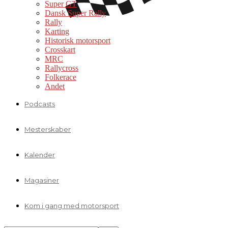
Super GT
Dansk Super Rally
Rally
Karting
Historisk motorsport
Crosskart
MRC
Rallycross
Folkerace
Andet
Podcasts
Mesterskaber
Kalender
Magasiner
Kom i gang med motorsport