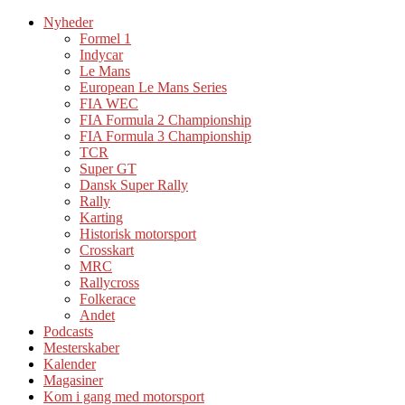
Nyheder
Formel 1
Indycar
Le Mans
European Le Mans Series
FIA WEC
FIA Formula 2 Championship
FIA Formula 3 Championship
TCR
Super GT
Dansk Super Rally
Rally
Karting
Historisk motorsport
Crosskart
MRC
Rallycross
Folkerace
Andet
Podcasts
Mesterskaber
Kalender
Magasiner
Kom i gang med motorsport