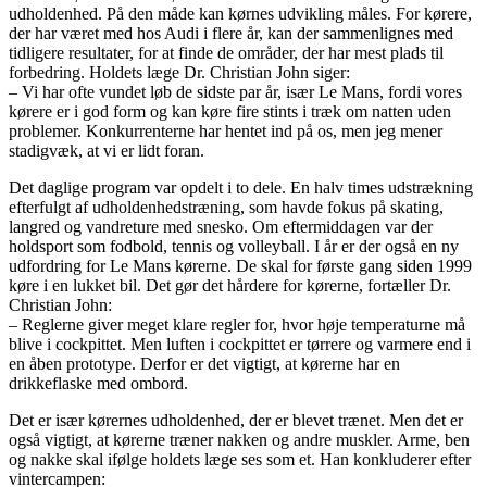
udholdenhed. På den måde kan kørnes udvikling måles. For kørere,
der har været med hos Audi i flere år, kan der sammenlignes med
tidligere resultater, for at finde de områder, der har mest plads til
forbedring. Holdets læge Dr. Christian John siger:
– Vi har ofte vundet løb de sidste par år, især Le Mans, fordi vores
kørere er i god form og kan køre fire stints i træk om natten uden
problemer. Konkurrenterne har hentet ind på os, men jeg mener
stadigvæk, at vi er lidt foran.
Det daglige program var opdelt i to dele. En halv times udstrækning
efterfulgt af udholdenhedstræning, som havde fokus på skating,
langred og vandreture med snesko. Om eftermiddagen var der
holdsport som fodbold, tennis og volleyball. I år er der også en ny
udfordring for Le Mans kørerne. De skal for første gang siden 1999
køre i en lukket bil. Det gør det hårdere for kørerne, fortæller Dr.
Christian John:
– Reglerne giver meget klare regler for, hvor høje temperaturne må
blive i cockpittet. Men luften i cockpittet er tørrere og varmere end i
en åben prototype. Derfor er det vigtigt, at kørerne har en
drikkeflaske med ombord.
Det er især kørernes udholdenhed, der er blevet trænet. Men det er
også vigtigt, at kørerne træner nakken og andre muskler. Arme, ben
og nakke skal ifølge holdets læge ses som et. Han konkluderer efter
vintercampen: