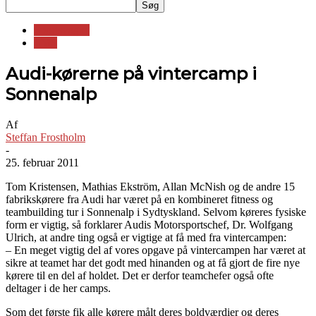
Sportsvogne
LMS
Audi-kørerne på vintercamp i
Sonnenalp
Af
Steffan Frostholm
-
25. februar 2011
Tom Kristensen, Mathias Ekström, Allan McNish og de andre 15
fabrikskørere fra Audi har været på en kombineret fitness og
teambuilding tur i Sonnenalp i Sydtyskland. Selvom køreres fysiske
form er vigtig, så forklarer Audis Motorsportschef, Dr. Wolfgang
Ulrich, at andre ting også er vigtige at få med fra vintercampen:
– En meget vigtig del af vores opgave på vintercampen har været at
sikre at teamet har det godt med hinanden og at få gjort de fire nye
kørere til en del af holdet. Det er derfor teamchefer også ofte
deltager i de her camps.
Som det første fik alle kørere målt deres boldværdier og deres