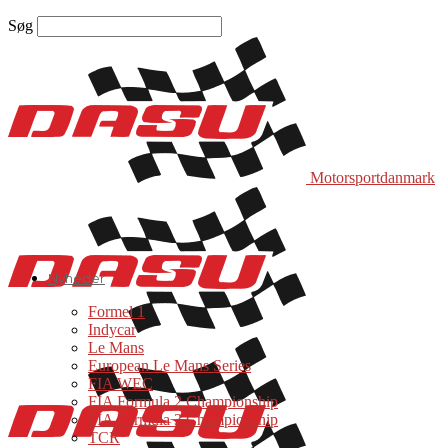
Søg
Motorsportdanmark
Nyheder
Formel 1
Indycar
Le Mans
European Le Mans Series
FIA WEC
FIA Formula 2 Championship
FIA Formula 3 Championship
TCR