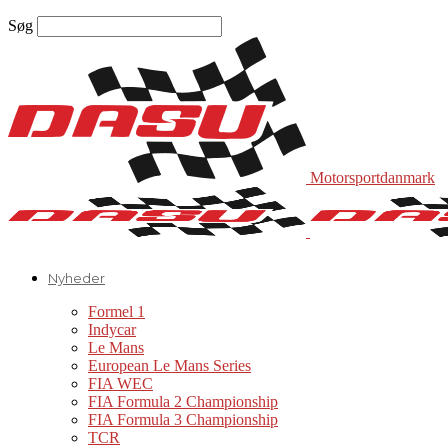
Søg
Motorsportdanmark
Nyheder
Formel 1
Indycar
Le Mans
European Le Mans Series
FIA WEC
FIA Formula 2 Championship
FIA Formula 3 Championship
TCR