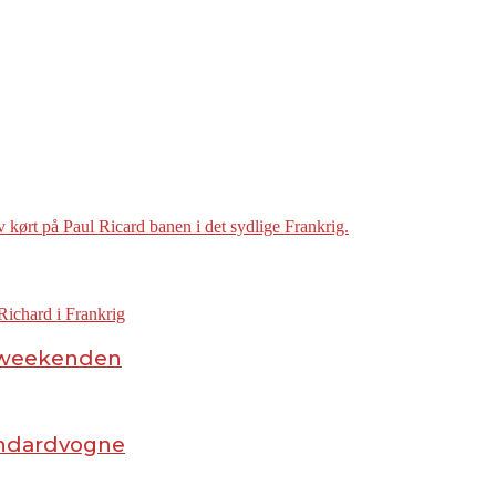
i weekenden
tandardvogne