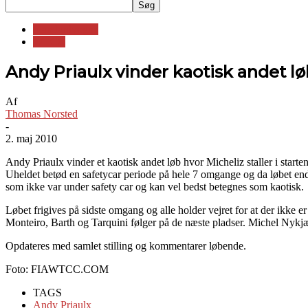
Standardvogne
WTCC
Andy Priaulx vinder kaotisk andet lø
Af
Thomas Norsted
-
2. maj 2010
Andy Priaulx vinder et kaotisk andet løb hvor Micheliz staller i starten
Uheldet betød en safetycar periode på hele 7 omgange og da løbet ende
som ikke var under safety car og kan vel bedst betegnes som kaotisk.
Løbet frigives på sidste omgang og alle holder vejret for at der ikke
Monteiro, Barth og Tarquini følger på de næste pladser. Michel Nykjær
Opdateres med samlet stilling og kommentarer løbende.
Foto: FIAWTCC.COM
TAGS
Andy Priaulx