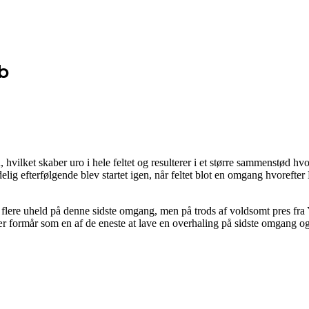
b
, hvilket skaber uro i hele feltet og resulterer i et større sammenstød h
lig efterfølgende blev startet igen, når feltet blot en omgang hvoreft
 er flere uheld på denne sidste omgang, men på trods af voldsomt pres f
 formår som en af de eneste at lave en overhaling på sidste omgang og s