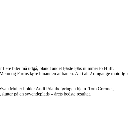
vor flere biler må udgå, blandt andet første løbs nummer to Huff.
er Menu og Farfus køre hinanden af banen. Alt i alt 2 omgange motorløb
ra Yvan Muller holder Andi Priaulx føringen hjem. Tom Coronel,
lutter på en syvendeplads – årets bedste resultat.