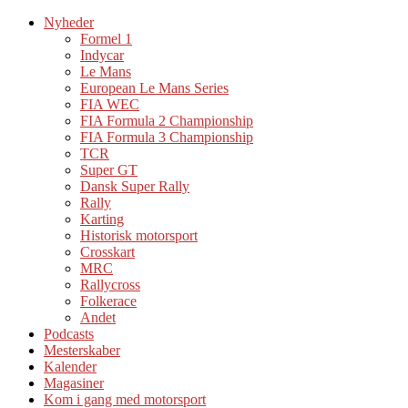
Nyheder
Formel 1
Indycar
Le Mans
European Le Mans Series
FIA WEC
FIA Formula 2 Championship
FIA Formula 3 Championship
TCR
Super GT
Dansk Super Rally
Rally
Karting
Historisk motorsport
Crosskart
MRC
Rallycross
Folkerace
Andet
Podcasts
Mesterskaber
Kalender
Magasiner
Kom i gang med motorsport