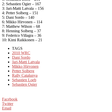
2: Sebastien Ogier – 167
3: Jari-Matti Latvala – 156
4: Petter Solberg – 151
5: Dani Sordo – 140
6: Mikko Hirvonen – 114
7: Matthew Wilson – 68
8: Henning Solberg – 37
9: Federico Villagra – 36
10: Kimi Raikkonen – 21
TAGS
2010 WRC
Dani Sordo
Jari-Matti Latvala
Mikko Hirvonen
Petter Solberg
Rally Catalunya
Sebastien Loeb
Sebastien Ogier
Facebook
Twitter
Email