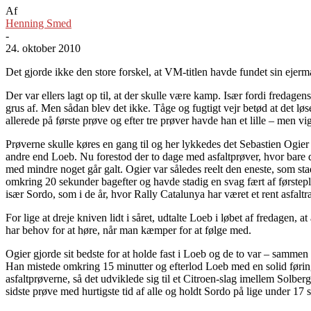
Af
Henning Smed
-
24. oktober 2010
Det gjorde ikke den store forskel, at VM-titlen havde fundet sin ejer
Der var ellers lagt op til, at der skulle være kamp. Især fordi fredagen
grus af. Men sådan blev det ikke. Tåge og fugtigt vejr betød at det løs
allerede på første prøve og efter tre prøver havde han et lille – men vi
Prøverne skulle køres en gang til og her lykkedes det Sebastien Ogier 
andre end Loeb. Nu forestod der to dage med asfaltprøver, hvor bare d
med mindre noget går galt. Ogier var således reelt den eneste, som s
omkring 20 sekunder bagefter og havde stadig en svag fært af førstepl
især Sordo, som i de år, hvor Rally Catalunya har været et rent asfaltra
For lige at dreje kniven lidt i såret, udtalte Loeb i løbet af fredagen
har behov for at høre, når man kæmper for at følge med.
Ogier gjorde sit bedste for at holde fast i Loeb og de to var – sammen
Han mistede omkring 15 minutter og efterlod Loeb med en solid førin
asfaltprøverne, så det udviklede sig til et Citroen-slag imellem Solb
sidste prøve med hurtigste tid af alle og holdt Sordo på lige under 17 