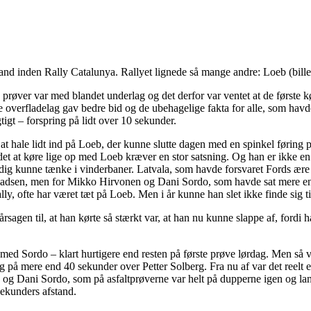
mand inden Rally Catalunya. Rallyet lignede så mange andre: Loeb (billed
s prøver var med blandet underlag og det derfor var ventet at de første k
e overfladelag gav bedre bid og de ubehagelige fakta for alle, som havde
gtigt – forspring på lidt over 10 sekunder.
at hale lidt ind på Loeb, der kunne slutte dagen med en spinkel føring p
et at køre lige op med Loeb kræver en stor satsning. Og han er ikke en
tadig kunne tænke i vinderbaner. Latvala, som havde forsvaret Fords ær
adsen, men for Mikko Hirvonen og Dani Sordo, som havde sat mere end 40 
lly, ofte har været tæt på Loeb. Men i år kunne han slet ikke finde sig t
, at årsagen til, at han kørte så stærkt var, at han nu kunne slappe af, f
 med Sordo – klart hurtigere end resten på første prøve lørdag. Men så v
g på mere end 40 sekunder over Petter Solberg. Fra nu af var det reel
erg og Dani Sordo, som på asfaltprøverne var helt på dupperne igen og l
sekunders afstand.