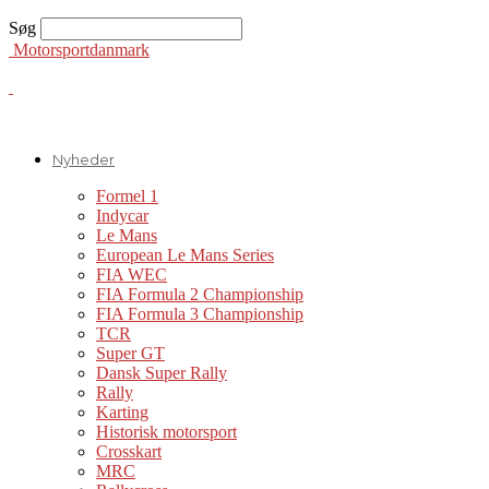
Søg
Motorsportdanmark
Nyheder
Formel 1
Indycar
Le Mans
European Le Mans Series
FIA WEC
FIA Formula 2 Championship
FIA Formula 3 Championship
TCR
Super GT
Dansk Super Rally
Rally
Karting
Historisk motorsport
Crosskart
MRC