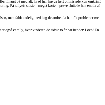
Solberg hang på med alt, hvad han havde lært og mistede kun omkring
ring. På rallyets sidste – meget korte – prøve sluttede han endda af
adsen, men faldt endeligt ned bag de andre, da han fik problemer med
er også et rally, hvor vinderen de sidste to år har heddet: Loeb! En