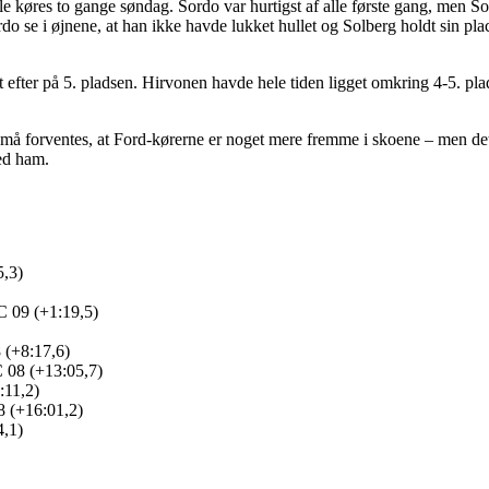
le køres to gange søndag. Sordo var hurtigst af alle første gang, men 
se i øjnene, at han ikke havde lukket hullet og Solberg holdt sin place
t efter på 5. pladsen. Hirvonen havde hele tiden ligget omkring 4-5. pl
t må forventes, at Ford-kørerne er noget mere fremme i skoene – men det 
med ham.
5,3)
C 09 (+1:19,5)
 (+8:17,6)
 08 (+13:05,7)
:11,2)
 (+16:01,2)
4,1)