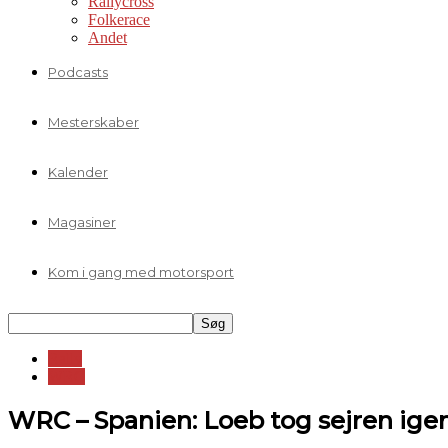
Rallycross
Folkerace
Andet
Podcasts
Mesterskaber
Kalender
Magasiner
Kom i gang med motorsport
Rally
WRC
WRC – Spanien: Loeb tog sejren ige