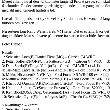
Meget afhang nu af den 42 kilometer lange El Priorat prøve, som skul
6 sekunder. Da det samme gjorde sig gældende anden gang, måtte Sordo 
med stil med generelt hurtigste tid.
Latvala fik 4. pladsen et stykke vej bag Sordo, mens Hirvonen lå lang
turboen om lørdagen.
Nu resterer kun Rally Wales i årets VM-serie. Det er et rally, hvor de
ting er sikker: Man skal være på tæerne fra starten for at bide skeer 
Foto: Citroen
Resultat:
1: Sebastien Loeb(F)/Daniel Elena(MC) – Citroën C4 WRC
2: Petter Solberg(NOR)/Chris Patterson(GB) – Citroën C4 WRC (+3
3: Dani Sordo(E)/Diego Vallejo(E) – Citroën C4 WRC (+41,1)
4: Jari-Matti Latvala(FIN)/Miikka Anttila(FIN) – Ford Focus RS WR
5: Mikko Hirvonen(FIN)/(FIN) – Ford Focus RS WRC 09 (+6:32,9)
6: Matthew Wilson(GB)/Scott Martin(GB) – Ford Focus RS WRC 08
7: Khalid Al Qassimi(ARE)/Michael Orr(GB) – Ford Focus RS WRC
8: Henning Solberg(N)/Stephane Prevot(B) – Ford Fiesta S2000 (+13
9: Ken Block(USA)/Alex Gelsomino(ITA) – Ford Focus RS WRC 08
10: Sebastien Ogier(F)/Julien Ingrassia(F) – Citroën C4 WRC (+17:2
VM-stillingen – kørere:
1: Sebastien Loeb – 251