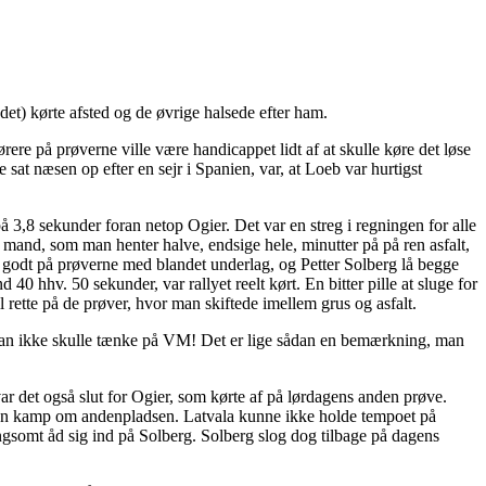
et) kørte afsted og de øvrige halsede efter ham.
ørere på prøverne ville være handicappet lidt af at skulle køre det løse
 sat næsen op efter en sejr i Spanien, var, at Loeb var hurtigst
å 3,8 sekunder foran netop Ogier. Det var en streg i regningen for alle
 mand, som man henter halve, endsige hele, minutter på på ren asfalt,
e godt på prøverne med blandet underlag, og Petter Solberg lå begge
hhv. 50 sekunder, var rallyet reelt kørt. En bitter pille at sluge for
il rette på de prøver, hvor man skiftede imellem grus og asfalt.
ordi han ikke skulle tænke på VM! Det er lige sådan en bemærkning, man
ar det også slut for Ogier, som kørte af på lørdagens anden prøve.
t en kamp om andenpladsen. Latvala kunne ikke holde tempoet på
angsomt åd sig ind på Solberg. Solberg slog dog tilbage på dagens