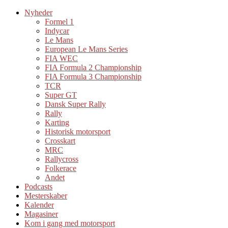
Nyheder
Formel 1
Indycar
Le Mans
European Le Mans Series
FIA WEC
FIA Formula 2 Championship
FIA Formula 3 Championship
TCR
Super GT
Dansk Super Rally
Rally
Karting
Historisk motorsport
Crosskart
MRC
Rallycross
Folkerace
Andet
Podcasts
Mesterskaber
Kalender
Magasiner
Kom i gang med motorsport