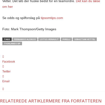
Vettel. Det løb der huske bedst for en teamordre.
Det kan du læse
om her
Se odds og spilforslag på
tipsomtips.com
Foto: Mark Thompson/Getty Images
TAGS
FERNANDO ALONSO
LOTUS-RENAULT
PIRELLI
SEBASTIAN VETTEL
TYSKLANDS GP
Facebook
Twitter
Email
RELATEREDE ARTIKLER
MERE FRA FORFATTEREN