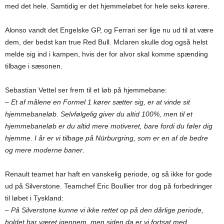
med det hele. Samtidig er det hjemmeløbet for hele seks kørere.
Alonso vandt det Engelske GP, og Ferrari ser lige nu ud til at være
dem, der bedst kan true Red Bull. Mclaren skulle dog også helst
melde sig ind i kampen, hvis der for alvor skal komme spænding
tilbage i sæsonen.
Sebastian Vettel ser frem til et løb på hjemmebane:
– Et af målene en Formel 1 kører sætter sig, er at vinde sit
hjemmebaneløb. Selvfølgelig giver du altid 100%, men til et
hjemmebaneløb er du altid mere motiveret, bare fordi du føler dig
hjemme. I år er vi tilbage på Nürburgring, som er en af ​​de bedre
og mere moderne baner
.
Renault teamet har haft en vanskelig periode, og så ikke for gode
ud på Silverstone. Teamchef Eric Boullier tror dog på forbedringer
til løbet i Tyskland:
– På Silverstone kunne vi ikke rettet op på den dårlige periode,
holdet har været igennem, men siden da er vi fortsat med