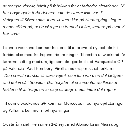
at arbejde virkelig hårdt på fabrikken for at forbedre situationen. Vi
har nogle gode forbedringer, som desværre ikke var til
rådighed til Silverstone, men vil være klar på Nurburgring. Jeg er
meget sikker på, at de vil tage os fremad i feltet, tættere på hvor vi
bør være.
I denne weekend kommer holdene til at prøve et nyt soft dæk i
forbindelse med fredagens frie træninger. Til resten af weekend får
kørerne soft og medium, ligesom de gjorde til det Europæiske GP
på Valencia. Paul Hembery, Pirelli’s motorsportschef forklarer:
-Den største forskel vil være vejret, som kan være en del køligere
end det,vi så i Spanien. Det betyder, at vi forventer de fleste af
holdene til at bruge en to-stop strategi, medmindre det regner.
Til denne weekends GP kommer Mercedes med nye opdateringer
og Williams kommer med nye vinger.
Sidste år vandt Ferrari en 1-2 sejr, med Alonso foran Massa og