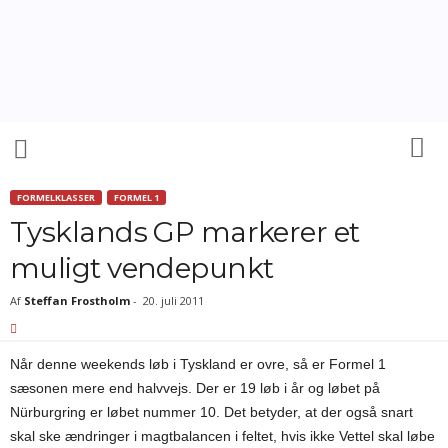
M
o
t
o
r
s
p
o
r
FORMELKLASSER
FORMEL 1
t
Tysklands GP markerer et
d
a
muligt vendepunkt
n
m
Af
Steffan Frostholm
-
20. juli 2011
a
r
k
Når denne weekends løb i Tyskland er ovre, så er Formel 1
sæsonen mere end halvvejs. Der er 19 løb i år og løbet på
Nürburgring er løbet nummer 10. Det betyder, at der også snart
skal ske ændringer i magtbalancen i feltet, hvis ikke Vettel skal løbe