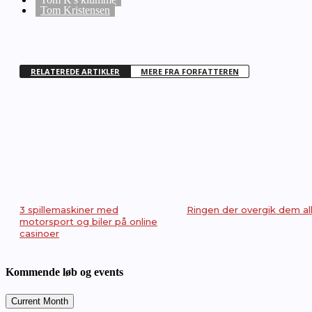
Tom Kristensen
RELATEREDE ARTIKLER
MERE FRA FORFATTEREN
3 spillemaskiner med
Ringen der overgik dem all
motorsport og biler på online
casinoer
Kommende løb og events
Current Month