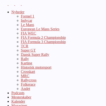
Nyheder
Formel 1
Indycar
Le Mans
European Le Mans Series
FIA WEC
FIA Formula 2 Championship
FIA Formula 3 Championship
TCR
Super GT
Dansk Super Rally
Rally
Karting
Historisk motorsport
Crosskart
MRC
Rallycross
Folkerace
Andet
Podcasts
Mesterskaber
Kalender
Magasiner