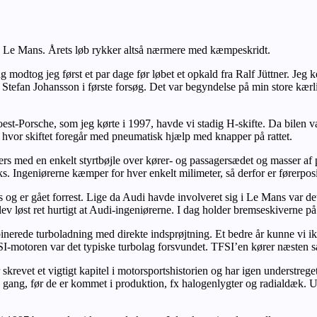
mod Le Mans. Årets løb rykker altså nærmere med kæmpeskridt.
modtog jeg først et par dage før løbet et opkald fra Ralf Jüttner. Jeg k
Stefan Johansson i første forsøg. Det var begyndelse på min store kærlig
oest-Porsche, som jeg kørte i 1997, havde vi stadig H-skifte. Da bilen v
hvor skiftet foregår med pneumatisk hjælp med knapper på rattet.
ers med en enkelt styrtbøjle over kører- og passagersædet og masser af
. Ingeniørerne kæmper for hver enkelt milimeter, så derfor er førerpo
ns og er gået forrest. Lige da Audi havde involveret sig i Le Mans var d
lev løst ret hurtigt at Audi-ingeniørerne. I dag holder bremseskiverne
mbinerede turboladning med direkte indsprøjtning. Et bedre år kunne vi 
I-motoren var det typiske turbolag forsvundet. TFSI’en kører næsten 
skrevet et vigtigt kapitel i motorsportshistorien og har igen understre
e gang, før de er kommet i produktion, fx halogenlygter og radialdæk. 