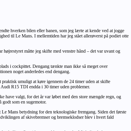
endte hverken bilen eller banen, som jeg lærte at kende ved at jogge
hed til Le Mans. I mellemtiden har jeg stået allerøverst på podiet otte
ar højrestyret måtte jeg skifte med venstre hånd – det var uvant og
 plads i cockpittet. Dengang tænkte man ikke så meget over
sitionen noget anderledes end dengang.
et praktisk umuligt at køre igennem de 24 timer uden at skifte
 på Audi R15 TDI endda i 30 timer uden problemer.
ikke have valgt, for det år var løbet med den store mængde regn, og
så godt som en sugemotor.
get Le Mans betydning for den teknologiske fremgang. Siden det første
Udviklingen af skivebremser og bremseklodser blev i hvert fald