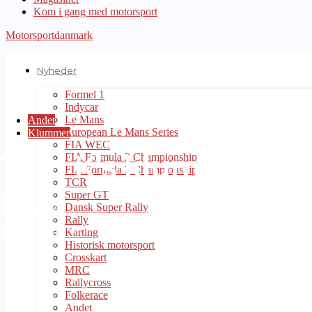
Kom i gang med motorsport
Motorsportdanmark
Nyheder
Formel 1
Indycar
Le Mans
Andet
European Le Mans Series
Klummer
FIA WEC
Tom K’s klumme: Kun
FIA Formula 2 Championship
FIA Formula 3 Championship
TCR
Super GT
Af
Dansk Super Rally
Bo Skovfoged
Rally
-
Karting
24. maj 2010
Historisk motorsport
Crosskart
MRC
Rallycross
Folkerace
Andet