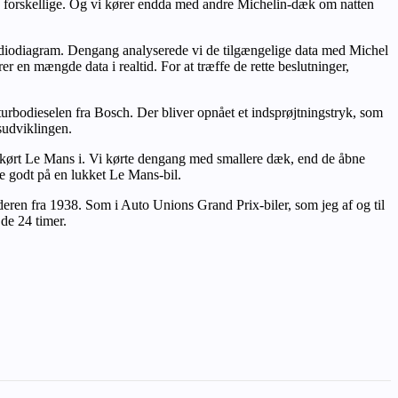
ge forskellige. Og vi kører endda med andre Michelin-dæk om natten
rdiodiagram. Dengang analyserede vi de tilgængelige data med Michel
r en mængde data i realtid. For at træffe de rette beslutninger,
rbodieselen fra Bosch. Der bliver opnået et indsprøjtningstryk, som
sudviklingen.
r kørt Le Mans i. Vi kørte dengang med smallere dæk, end de åbne
e godt på en lukket Le Mans-bil.
ren fra 1938. Som i Auto Unions Grand Prix-biler, som jeg af og til
de 24 timer.