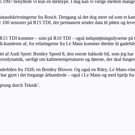
ejr i 1997 benyttede vi kun en dæktype. I dag kan vi vælge mellem man
 dataudskrivningerne fra Bosch. Dengang så det dog mere ud som et ka
r 100 sensorer på R15 TDI, der permanent sender data til pitten og levere
å R15 TDI kommer – som på R10 TDI – også indsprøjtningsdyserne på tu
udi-kunderne af, for erfaringerne fra Le Mans kommer direkte til gadebil
et af Audi Sport: Bentley Speed 8, den eneste lukkede bil, som jeg ha
aerodynamik, særligt om kabinetemperaturen og dørene, der skal funger
derbilen fra 1928; en Bentley Blower. Og også en Riley, Le Mans-vinde
n har gjort i det forgange århundrede – også i Le Mans og med hjælp fra 
sprung durch Teknik’.