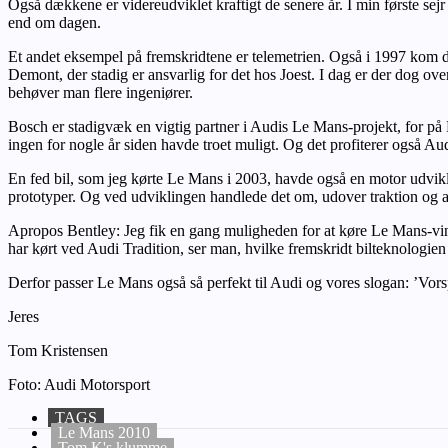
Også dækkene er videreudviklet kraftigt de senere år. I min første s
end om dagen.
Et andet eksempel på fremskridtene er telemetrien. Også i 1997 kom
Demont, der stadig er ansvarlig for det hos Joest. I dag er der dog ove
behøver man flere ingeniører.
Bosch er stadigvæk en vigtig partner i Audis Le Mans-projekt, for p
ingen for nogle år siden havde troet muligt. Og det profiterer også A
En fed bil, som jeg kørte Le Mans i 2003, havde også en motor udvikl
prototyper. Og ved udviklingen handlede det om, udover traktion og 
Apropos Bentley: Jeg fik en gang muligheden for at køre Le Mans-vin
har kørt ved Audi Tradition, ser man, hvilke fremskridt bilteknologie
Derfor passer Le Mans også så perfekt til Audi og vores slogan: ’Vor
Jeres
Tom Kristensen
Foto: Audi Motorsport
TAGS
Le Mans 2010
Tom K's klumme