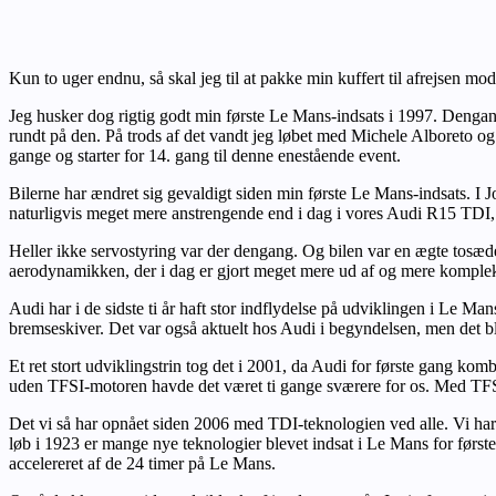
Kun to uger endnu, så skal jeg til at pakke min kuffert til afrejsen 
Jeg husker dog rigtig godt min første Le Mans-indsats i 1997. Dengang 
rundt på den. På trods af det vandt jeg løbet med Michele Alboreto og 
gange og starter for 14. gang til denne enestående event.
Bilerne har ændret sig gevaldigt siden min første Le Mans-indsats. I J
naturligvis meget mere anstrengende end i dag i vores Audi R15 TDI, 
Heller ikke servostyring var der dengang. Og bilen var en ægte tosæd
aerodynamikken, der i dag er gjort meget mere ud af og mere kompleks
Audi har i de sidste ti år haft stor indflydelse på udviklingen i Le Ma
bremseskiver. Det var også aktuelt hos Audi i begyndelsen, men det b
Et ret stort udviklingstrin tog det i 2001, da Audi for første gang ko
uden TFSI-motoren havde det været ti gange sværere for os. Med TFS
Det vi så har opnået siden 2006 med TDI-teknologien ved alle. Vi har 
løb i 1923 er mange nye teknologier blevet indsat i Le Mans for først
accelereret af de 24 timer på Le Mans.