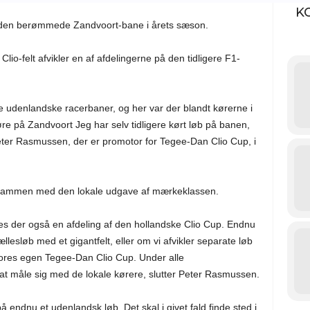
K
 den berømmede Zandvoort-bane i årets sæson.
Clio-felt afvikler en af afdelingerne på den tidligere F1-
ige udenlandske racerbaner, og her var der blandt kørerne i
køre på Zandvoort Jeg har selv tidligere kørt løb på banen,
eter Rasmussen, der er promotor for Tegee-Dan Clio Cup, i
et sammen med den lokale udgave af mærkeklassen.
øres der også en afdeling af den hollandske Clio Cup. Endnu
fællesløb med et gigantfelt, eller om vi afvikler separate løb
vores egen Tegee-Dan Clio Cup. Under alle
l at måle sig med de lokale kørere, slutter Peter Rasmussen.
endnu et udenlandsk løb. Det skal i givet fald finde sted i