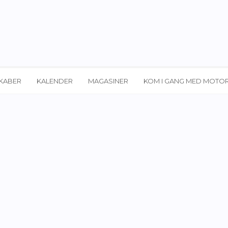
KABER
KALENDER
MAGASINER
KOM I GANG MED MOTO