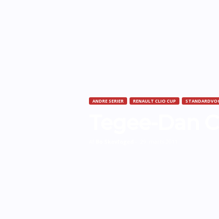
ANDRE SERIER
RENAULT CLIO CUP
STANDARDVO
Tegee-Dan Cl
Af
Bo Skovfoged
-
29. marts 2011