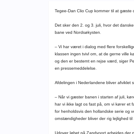
Tegee-Dan Clio Cup kommer til at gæste
Det sker den 2. og 3. juli, hvor det danske 
bane ved Nordsøkysten.
– Vi har været i dialog med flere forskell
klassen ingen tvivl om, at de gerne ville 
og den er bestemt en rejse værd, siger P
en pressemeddelelse.
Afdelingen i Nederlandene bliver afvikl
– Når vi gæster banen i starten af juli, k
har vi ikke lagt os fast på, om vi kører et 
for henholdsvis den hollandske serie og 
omstændigheder bliver der rig lejlighed ti
Udover løbet på Zandvoort arbejdes der på 