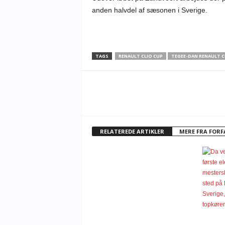
anden halvdel af sæsonen i Sverige.
TAGS
RENAULT CLIO CUP
TEGEE-DAN RENAULT C
RELATEREDE ARTIKLER
MERE FRA FOR