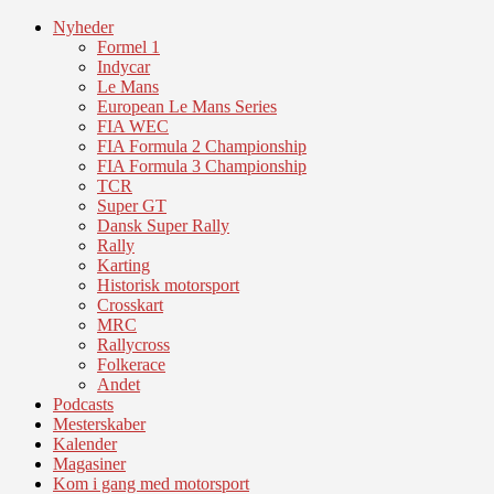
Nyheder
Formel 1
Indycar
Le Mans
European Le Mans Series
FIA WEC
FIA Formula 2 Championship
FIA Formula 3 Championship
TCR
Super GT
Dansk Super Rally
Rally
Karting
Historisk motorsport
Crosskart
MRC
Rallycross
Folkerace
Andet
Podcasts
Mesterskaber
Kalender
Magasiner
Kom i gang med motorsport