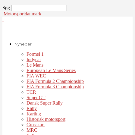
Søg
Motorsportdanmark
Nyheder
Formel 1
Indycar
Le Mans
European Le Mans Series
FIA WEC
FIA Formula 2 Championship
FIA Formula 3 Championship
TCR
Super GT
Dansk Super Rally
Rally
Karting
Historisk motorsport
Crosskart
MRC