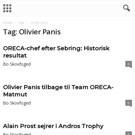
Forside
Tags
Olivier Panis
Tag: Olivier Panis
ORECA-chef efter Sebring: Historisk
resultat
Bo Skovfoged
0
Olivier Panis tilbage til Team ORECA-
Matmut
Bo Skovfoged
0
Alain Prost sejrer i Andros Trophy
Bo Skovfoged
0