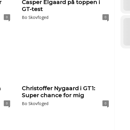
r
Casper Elgaard på toppen i
GT-test
Bo Skovfoged
0
0
h
Christoffer Nygaard i GT1:
Super chance for mig
Bo Skovfoged
0
0