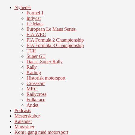
Nyheder
Formel 1
Indycar
Le Mans
European Le Mans Series
FIA WEC
FIA Formula 2 Championship
FIA Formula 3 Championship
TCR
Super GT
Dansk Super Rally
Rally
Karting
Historisk motorsport
Crosskart
MRC
Rallycross
Folkerace
Andet
Podcasts
Mesterskaber
Kalender
Magasiner
Kom i gang med motorsport