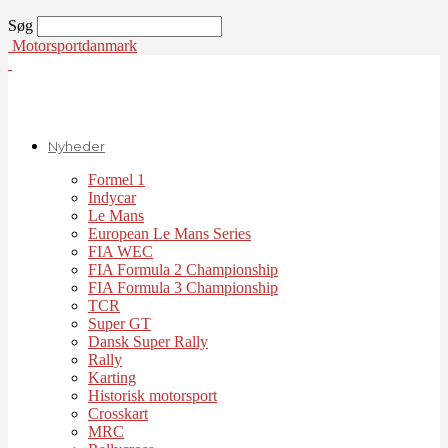
Søg
Motorsportdanmark
Nyheder
Formel 1
Indycar
Le Mans
European Le Mans Series
FIA WEC
FIA Formula 2 Championship
FIA Formula 3 Championship
TCR
Super GT
Dansk Super Rally
Rally
Karting
Historisk motorsport
Crosskart
MRC