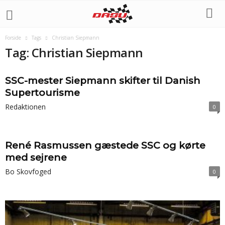
Forside
Tags
Christian Siepmann
Tag: Christian Siepmann
SSC-mester Siepmann skifter til Danish
Supertourisme
Redaktionen
0
René Rasmussen gæstede SSC og kørte
med sejrene
Bo Skovfoged
0