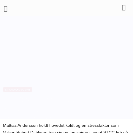
STANDARDVOGNE
STCC: Alfa Romeo-sejr på Ring
Knutstorp
Af
Bo Skovfoged
-
9. maj 2010
Mattias Andersson holdt hovedet koldt og en stressfaktor som
Volvos Robert Dahlgren bag sig og tog sejren i andet STCC-løb på