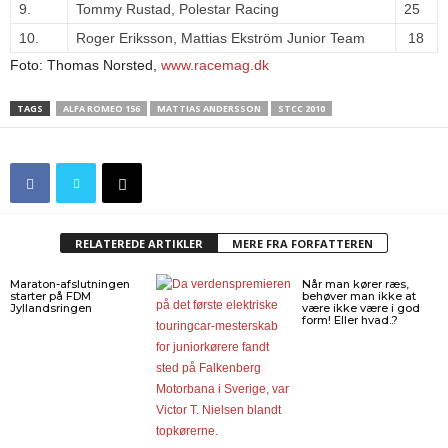
9.
Tommy Rustad, Polestar Racing
25
10.
Roger Eriksson, Mattias Ekström Junior Team
18
Foto: Thomas Norsted,
www.racemag.dk
TAGS
ALFA ROMEO 156
MATTIAS ANDERSSON
STCC 2010
RELATEREDE ARTIKLER
MERE FRA FORFATTEREN
Maraton-afslutningen
Når man kører ræs,
starter på FDM
behøver man ikke at
Jyllandsringen
være ikke være i god
form! Eller hvad..?