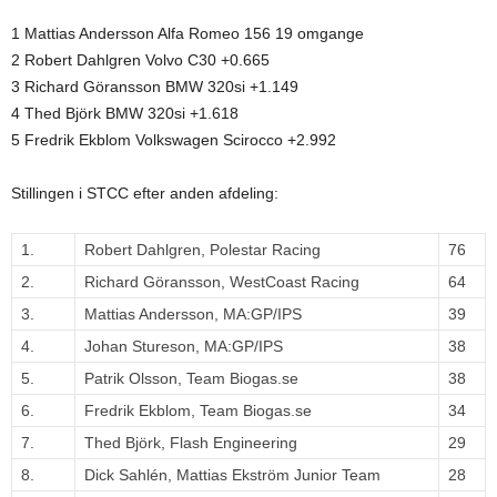
1 Mattias Andersson Alfa Romeo 156 19 omgange
2 Robert Dahlgren Volvo C30 +0.665
3 Richard Göransson BMW 320si +1.149
4 Thed Björk BMW 320si +1.618
5 Fredrik Ekblom Volkswagen Scirocco +2.992
Stillingen i STCC efter anden afdeling:
1.
Robert Dahlgren, Polestar Racing
76
2.
Richard Göransson, WestCoast Racing
64
3.
Mattias Andersson, MA:GP/IPS
39
4.
Johan Stureson, MA:GP/IPS
38
5.
Patrik Olsson, Team Biogas.se
38
6.
Fredrik Ekblom, Team Biogas.se
34
7.
Thed Björk, Flash Engineering
29
8.
Dick Sahlén, Mattias Ekström Junior Team
28