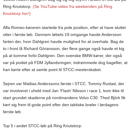
Ring Knutstorp.
(Se YouTube-video fra weekenden på Ring
Knutstorp her!)
Alfa Romeo-køreren startede fra pole position, efter at have sluttet
otter i første løb. Gennem løbets 19 omgange havde Andersson
farten der, hvor Dahlgren havde mulighed for at overhale. Bag de
to i front lå Richard Göransson, der flere gange også havde et kig
på at komme forbi Dahlgren. Den svenske BMW-kører, der også
var på podiet på FDM Jyllandsringen, indrømmede dog bagefter, at
han kørte efter at samle point til STCC-mesterskabet.
Sejren var Mattias Anderssons første i STCC. Tommy Rustad, der
var involveret i uheld med Jan ‘Flash’ Nilsson i race 1, kom ikke til
start grundet skaderne på nordmandens Volvo C30. Thed Björk fik
kørt sig frem til gode point efter den taktiske brøler i lørdagens
første løb.
Top 5 i andet STCC-løb på Ring Knutstorp: