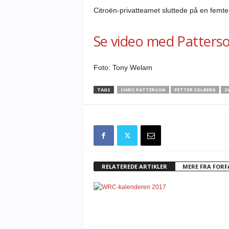
Citroën-privatteamet sluttede på en femte
Se video med Patterso
Foto: Tony Welam
TAGS
CHRIS PATTERSON
PETTER SOLBERG
S
RELATEREDE ARTIKLER
MERE FRA FOR