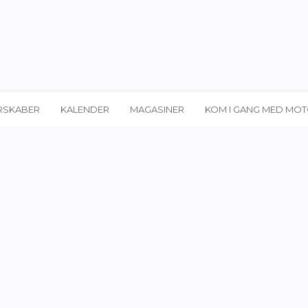
RSKABER
KALENDER
MAGASINER
KOM I GANG MED MO