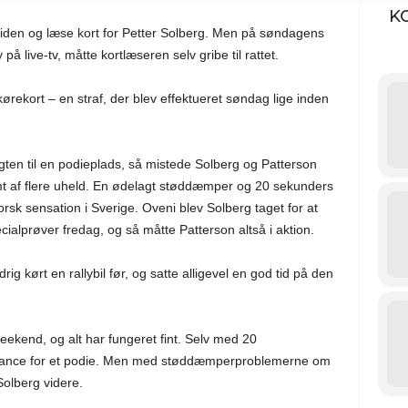
K
residen og læse kort for Petter Solberg. Men på søndagens
å live-tv, måtte kortlæseren selv gribe til rattet.
kørekort – en straf, der blev effektueret søndag lige inden
gten til en podieplads, så mistede Solberg og Patterson
t af flere uheld. En ødelagt støddæmper og 20 sekunders
norsk sensation i Sverige. Oveni blev Solberg taget for at
ecialprøver fredag, og så måtte Patterson altså i aktion.
rig kørt en rallybil før, og satte alligevel en god tid på den
eekend, og alt har fungeret fint. Selv med 20
 chance for et podie. Men med støddæmperproblemerne om
Solberg videre.