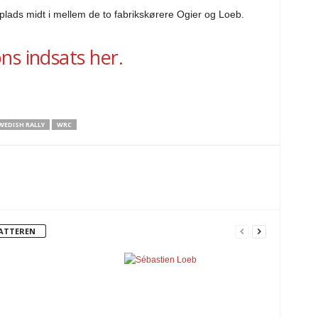
plads midt i mellem de to fabrikskørere Ogier og Loeb.
ns indsats her.
WEDISH RALLY
WRC
FATTEREN