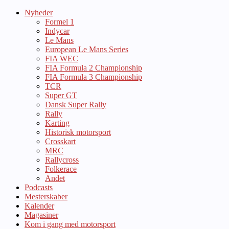
Nyheder
Formel 1
Indycar
Le Mans
European Le Mans Series
FIA WEC
FIA Formula 2 Championship
FIA Formula 3 Championship
TCR
Super GT
Dansk Super Rally
Rally
Karting
Historisk motorsport
Crosskart
MRC
Rallycross
Folkerace
Andet
Podcasts
Mesterskaber
Kalender
Magasiner
Kom i gang med motorsport