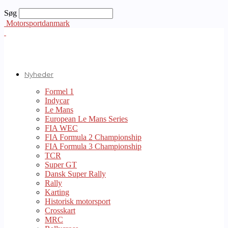
Søg
Motorsportdanmark
Nyheder
Formel 1
Indycar
Le Mans
European Le Mans Series
FIA WEC
FIA Formula 2 Championship
FIA Formula 3 Championship
TCR
Super GT
Dansk Super Rally
Rally
Karting
Historisk motorsport
Crosskart
MRC