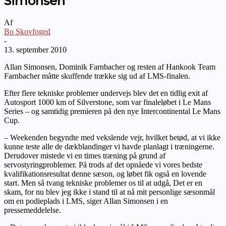
Simonsen
Af
Bo Skovfoged
-
13. september 2010
Allan Simonsen, Dominik Farnbacher og resten af Hankook Team
Farnbacher måtte skuffende trække sig ud af LMS-finalen.
Efter flere tekniske problemer undervejs blev det en tidlig exit af
Autosport 1000 km of Silverstone, som var finaleløbet i Le Mans
Series – og samtidig premieren på den nye Intercontinental Le Mans
Cup.
– Weekenden begyndte med vekslende vejr, hvilket betød, at vi ikke
kunne teste alle de dækblandinger vi havde planlagt i træningerne.
Derudover mistede vi en times træning på grund af
servostyringproblemer. På trods af det opnåede vi vores bedste
kvalifikationsresultat denne sæson, og løbet fik også en lovende
start. Men så tvang tekniske problemer os til at udgå, Det er en
skam, for nu blev jeg ikke i stand til at nå mit personlige sæsonmål
om en podieplads i LMS, siger Allan Simonsen i en
pressemeddelelse.