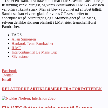
– Det er en skam, at vi ikke kom i mål i LMS-sæsonfinalen. I tredje
fri træning var vi hurtigst, og vores kvalifikation i LM GT2-klassen
var også virkeligt stærk. Men så blev vi tvunget ud af løbet tidligt.
Samlet set kan vi være glade for vores GT-sæson efter to
andenpladser på Nürburgring og i 24-timersløbet på Le Mans,
selvom det ikke gik som planlagt i LMS, siger teamchef Horst
Farnbacher.
TAGS
Allan Simonsen
Hankook Team Farnbacher
ILMC
Intercontinental Le Mans Cup
Silverstone
Facebook
Twitter
Email
RELATEREDE ARTIKLER
MERE FRA FORFATTEREN
FIA WEC flytter to afdelinger til Europa