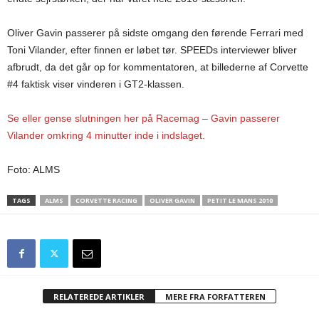
Oliver Gavin passerer på sidste omgang den førende Ferrari med
Toni Vilander, efter finnen er løbet tør. SPEEDs interviewer bliver
afbrudt, da det går op for kommentatoren, at billederne af Corvette
#4 faktisk viser vinderen i GT2-klassen.
Se eller gense slutningen her på Racemag – Gavin passerer
Vilander omkring 4 minutter inde i indslaget.
Foto: ALMS
TAGS
ALMS
CORVETTE RACING
OLIVER GAVIN
PETIT LE MANS 2010
RELATEREDE ARTIKLER
MERE FRA FORFATTEREN