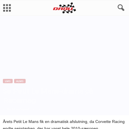
LMS
ALMS
Se Petit Le Mans-drama på
Racemag
Af
Bo Skovfoged
-
8. oktober 2010
Årets Petit Le Mans fik en dramatisk afslutning, da Corvette Racing
endte sejrstørken, der har varet hele 2010-sæsonen.