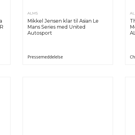
ALMS
AL
a
Mikkel Jensen klar til Asian Le
T
PR
Mans Series med United
Mø
Autosport
AL
Pressemeddelelse
Ch