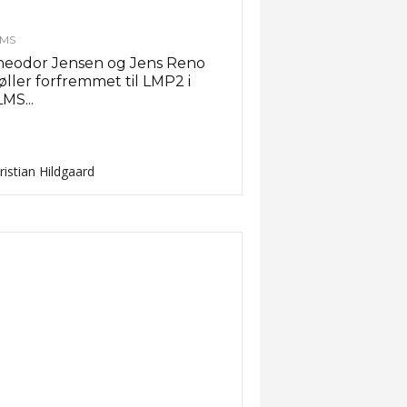
MS
heodor Jensen og Jens Reno
ller forfremmet til LMP2 i
MS...
ristian Hildgaard