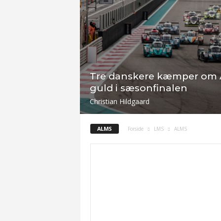
Tre danskere kæmper om
guld i sæsonfinalen
Christian Hildgaard
ALMS
Forside
LMS
ALMS