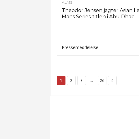
ALMS
Theodor Jensen jagter Asian L
Mans Series-titlen i Abu Dhabi
Pressemeddelelse
...
1
2
3
26