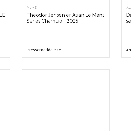
ALMS
AL
LE
Theodor Jensen er Asian Le Mans
Da
Series Champion 2025
sæ
Pressemeddelelse
Am