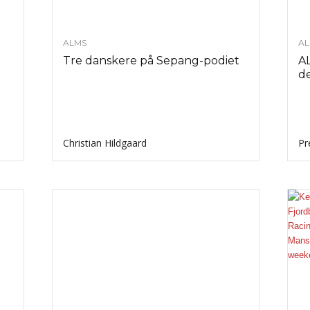
ALMS
AL
Tre danskere på Sepang-podiet
AL
d
Christian Hildgaard
Pr