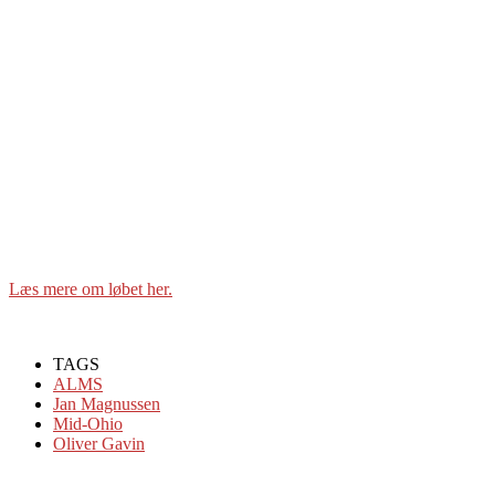
Læs mere om løbet her.
TAGS
ALMS
Jan Magnussen
Mid-Ohio
Oliver Gavin