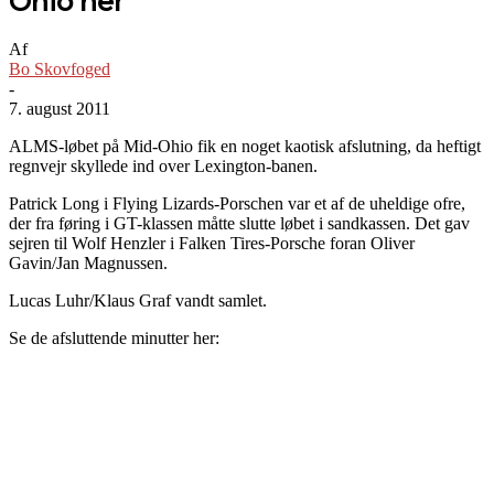
Ohio her
Af
Bo Skovfoged
-
7. august 2011
ALMS-løbet på Mid-Ohio fik en noget kaotisk afslutning, da heftigt
regnvejr skyllede ind over Lexington-banen.
Patrick Long i Flying Lizards-Porschen var et af de uheldige ofre,
der fra føring i GT-klassen måtte slutte løbet i sandkassen. Det gav
sejren til Wolf Henzler i Falken Tires-Porsche foran Oliver
Gavin/Jan Magnussen.
Lucas Luhr/Klaus Graf vandt samlet.
Se de afsluttende minutter her: