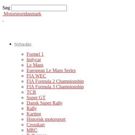
Søg
Motorsportdanmark
Nyheder
Formel 1
Indycar
Le Mans
European Le Mans Series
FIA WEC
FIA Formula 2 Championship
FIA Formula 3 Championship
TCR
Super GT
Dansk Super Rally
Rally
Karting
Historisk motorsport
Crosskart
MRC