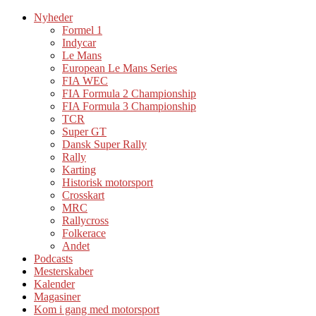
Nyheder
Formel 1
Indycar
Le Mans
European Le Mans Series
FIA WEC
FIA Formula 2 Championship
FIA Formula 3 Championship
TCR
Super GT
Dansk Super Rally
Rally
Karting
Historisk motorsport
Crosskart
MRC
Rallycross
Folkerace
Andet
Podcasts
Mesterskaber
Kalender
Magasiner
Kom i gang med motorsport