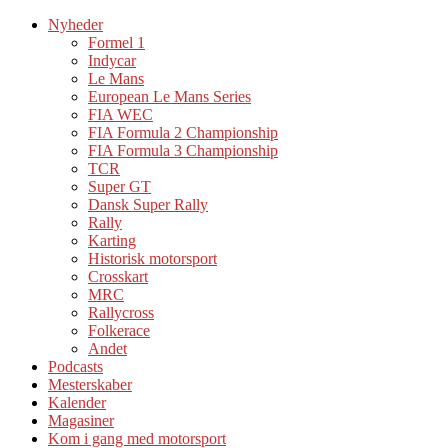
Nyheder
Formel 1
Indycar
Le Mans
European Le Mans Series
FIA WEC
FIA Formula 2 Championship
FIA Formula 3 Championship
TCR
Super GT
Dansk Super Rally
Rally
Karting
Historisk motorsport
Crosskart
MRC
Rallycross
Folkerace
Andet
Podcasts
Mesterskaber
Kalender
Magasiner
Kom i gang med motorsport