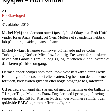
Nykjær – Huff vinder
Af
Bo Skovfoged
-
31. oktober 2010
Michel Nykjær ender som otter i første løb på Okayama. Rob Huff
vinder foran Andy Priaulx og Yvan Muller i et spændende hektisk
løb på den regnvåde, japanske bane.
Michel Nykjær lå længe som syver og hentede ind på Colin
Turkington og Norbert Michelisz foran sig. Desværre for danskeren
havde han Gabriele Tarquini bag sig, og italieneren kunne ’overhale’
danskeren på sidste omgang.
Dermed ender Nykjær som toer i rookie-mesterskabet, efter Fredy
Barth udgik efter crash kort efter starten. Og helt som det er normen
for tiden, blev starten givet fri efter nogle omgange bag safetycar.
Ud på tredje omgang går starten, og med det samme er der ballade. I
T1 rager Tiago Monteiro Franz Engstler med i gruset, og få sving
senere går det galt for Kristian Poulsen, der kommer i slinger i den
rød/hvide BMW og rammer flere modkørere.