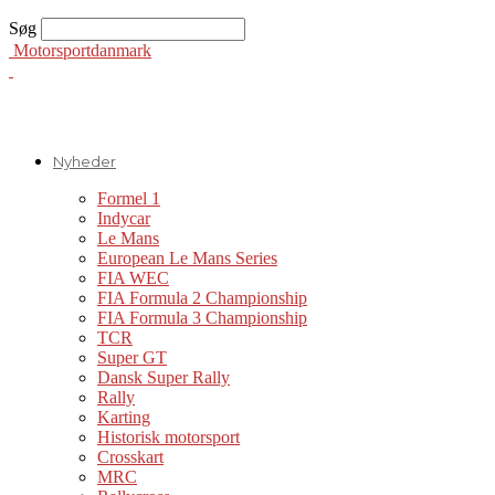
Søg
Motorsportdanmark
Nyheder
Formel 1
Indycar
Le Mans
European Le Mans Series
FIA WEC
FIA Formula 2 Championship
FIA Formula 3 Championship
TCR
Super GT
Dansk Super Rally
Rally
Karting
Historisk motorsport
Crosskart
MRC