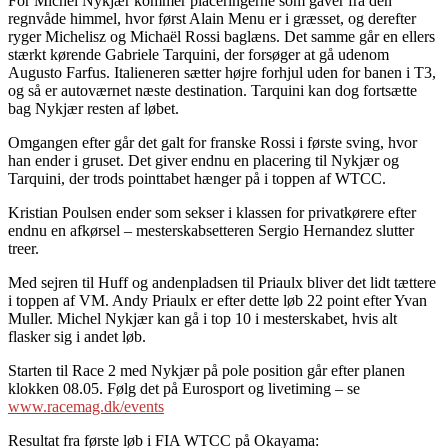
For Michel Nykjær kommer placeringerne som gaver fra den
regnvåde himmel, hvor først Alain Menu er i græsset, og derefter
ryger Michelisz og Michaël Rossi baglæns. Det samme går en ellers
stærkt kørende Gabriele Tarquini, der forsøger at gå udenom
Augusto Farfus. Italieneren sætter højre forhjul uden for banen i T3,
og så er autoværnet næste destination. Tarquini kan dog fortsætte
bag Nykjær resten af løbet.
Omgangen efter går det galt for franske Rossi i første sving, hvor
han ender i gruset. Det giver endnu en placering til Nykjær og
Tarquini, der trods pointtabet hænger på i toppen af WTCC.
Kristian Poulsen ender som sekser i klassen for privatkørere efter
endnu en afkørsel – mesterskabsetteren Sergio Hernandez slutter
treer.
Med sejren til Huff og andenpladsen til Priaulx bliver det lidt tættere
i toppen af VM. Andy Priaulx er efter dette løb 22 point efter Yvan
Muller. Michel Nykjær kan gå i top 10 i mesterskabet, hvis alt
flasker sig i andet løb.
Starten til Race 2 med Nykjær på pole position går efter planen
klokken 08.05. Følg det på Eurosport og livetiming – se
www.racemag.dk/events
Resultat fra første løb i FIA WTCC på Okayama: