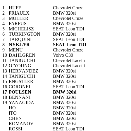
1
HUFF
Chevrolet Cruze
2
PRIAULX
BMW 320si
3
MULLER
Chevrolet Cruze
4
FARFUS
BMW 320si
5
MICHELISZ
SEAT Leon TDI
6
TURKINGTON
BMW 320si
7
TARQUINI
SEAT Leon TDI
8
NYKJÆR
SEAT Leon TDI
9
MENU
Chevrolet Cruze
10
DAHLGREN
Volvo C30
11
TANIGUCHI
Chevrolet Lacetti
12
O’YOUNG
Chevrolet Lacetti
13
HERNANDEZ
BMW 320si
14
TANIGUCHI
BMW 320si
15
ENGSTLER
BMW 320si
16
CORONEL
SEAT Leon TDI
17
POULSEN
BMW 320si
18
BENNANI
BMW 320si
19
YANAGIDA
BMW 320si
HO
BMW 320si
ITO
BMW 320si
CHEN
BMW 320si
ROMANOV
BMW 320si
ROSSI
SEAT Leon TDI