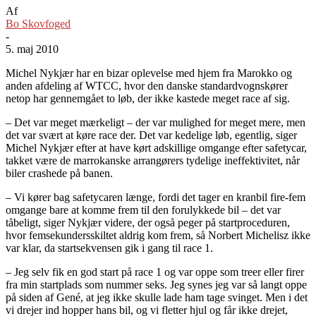
Af
Bo Skovfoged
-
5. maj 2010
Michel Nykjær har en bizar oplevelse med hjem fra Marokko og
anden afdeling af WTCC, hvor den danske standardvognskører
netop har gennemgået to løb, der ikke kastede meget race af sig.
– Det var meget mærkeligt – der var mulighed for meget mere, men
det var svært at køre race der. Det var kedelige løb, egentlig, siger
Michel Nykjær efter at have kørt adskillige omgange efter safetycar,
takket være de marrokanske arrangørers tydelige ineffektivitet, når
biler crashede på banen.
– Vi kører bag safetycaren længe, fordi det tager en kranbil fire-fem
omgange bare at komme frem til den forulykkede bil – det var
tåbeligt, siger Nykjær videre, der også peger på startproceduren,
hvor femsekundersskiltet aldrig kom frem, så Norbert Michelisz ikke
var klar, da startsekvensen gik i gang til race 1.
– Jeg selv fik en god start på race 1 og var oppe som treer eller firer
fra min startplads som nummer seks. Jeg synes jeg var så langt oppe
på siden af Gené, at jeg ikke skulle lade ham tage svinget. Men i det
vi drejer ind hopper hans bil, og vi fletter hjul og får ikke drejet,