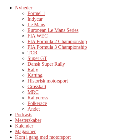
Nyheder
Formel 1
Indycar
Le Mans
European Le Mans Series
FIA WEC
FIA Formula 2 Championship
FIA Formula 3 Championship
TCR
Super GT
Dansk Super Rally
Rally
Karting
Historisk motorsport
Crosskart
MRC
Rallycross
Folkerace
Andet
Podcasts
Mesterskaber
Kalender
Magasiner
Kom i gang med motorsport