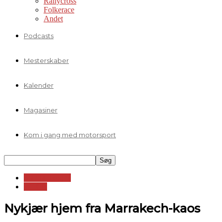
Rallycross
Folkerace
Andet
Podcasts
Mesterskaber
Kalender
Magasiner
Kom i gang med motorsport
Standardvogne
WTCC
Nykjær hjem fra Marrakech-kaos