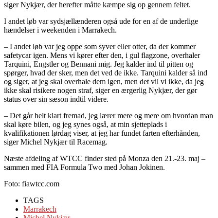
siger Nykjær, der herefter måtte kæmpe sig op gennem feltet.
I andet løb var sydsjællænderen også ude for en af de underlige
hændelser i weekenden i Marrakech.
– I andet løb var jeg oppe som syver eller otter, da der kommer
safetycar igen. Mens vi kører efter den, i gul flagzone, overhaler
Tarquini, Engstler og Bennani mig. Jeg kalder ind til pitten og
spørger, hvad der sker, men det ved de ikke. Tarquini kalder så ind
og siger, at jeg skal overhale dem igen, men det vil vi ikke, da jeg
ikke skal risikere nogen straf, siger en ærgerlig Nykjær, der gør
status over sin sæson indtil videre.
– Det går helt klart fremad, jeg lærer mere og mere om hvordan man
skal køre bilen, og jeg synes også, at min sjetteplads i
kvalifikationen lørdag viser, at jeg har fundet farten efterhånden,
siger Michel Nykjær til Racemag.
Næste afdeling af WTCC finder sted på Monza den 21.-23. maj –
sammen med FIA Formula Two med Johan Jokinen.
Foto: fiawtcc.com
TAGS
Marrakech
Michel Nykjær