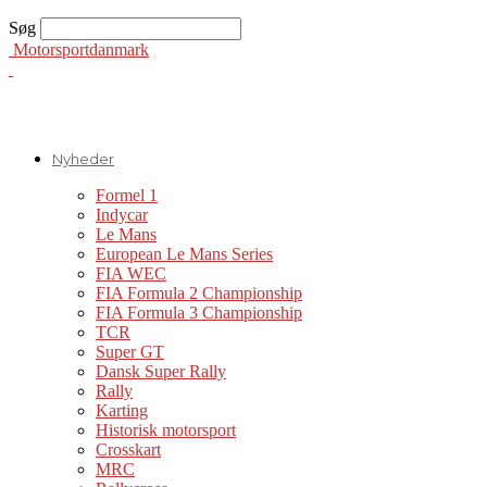
Søg
Motorsportdanmark
Nyheder
Formel 1
Indycar
Le Mans
European Le Mans Series
FIA WEC
FIA Formula 2 Championship
FIA Formula 3 Championship
TCR
Super GT
Dansk Super Rally
Rally
Karting
Historisk motorsport
Crosskart
MRC